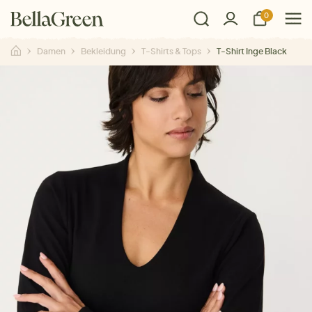
0
Damen
Bekleidung
T-Shirts & Tops
T-Shirt Inge Black