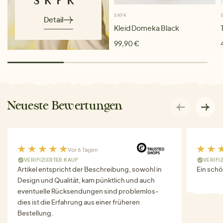
SKFK
Detail
Kleid Domeka Black
99,90 €
Neueste Bewertungen
Vor 6 Tagen
VERIFIZIERTER KAUF
VERIFI
Artikel entspricht der Beschreibung, sowohl in
Ein schö
Design und Qualität, kam pünktlich und auch
eventuelle Rücksendungen sind problemlos-
dies ist die Erfahrung aus einer früheren
Bestellung.