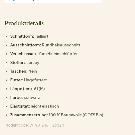
Produktdetails
Schnittform:
Tailliert
Ausschnittform:
Rundhalsausschnitt
Verschlussart:
Zum Hineinschlüpfen
Stoffart:
Jersey
Taschen:
Nein
Futter:
Ungefüttert
Länge (cm):
61 (M)
Farbe:
schwarz
Elastizität:
leicht elastisch
Zusammensetzung:
100 % Baumwolle (GOTS Bio)
Produktcode: WTS01246-F2602N