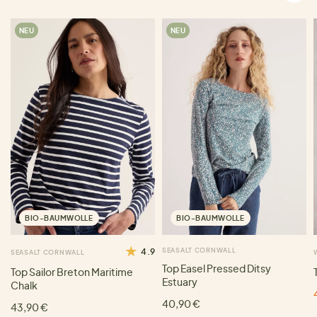
NEU
NEU
BIO-BAUMWOLLE
BIO-BAUMWOLLE
4.9
SEASALT CORNWALL
SEASALT CORNWALL
Top Easel Pressed Ditsy
Top Sailor Breton Maritime
Estuary
Chalk
40,90 €
43,90 €