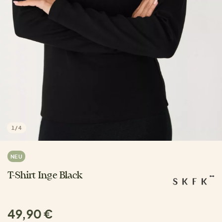
1
/
4
NEU
T-Shirt Inge Black
49,90 €