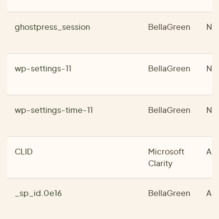
ghostpress_session
BellaGreen
No
wp-settings-11
BellaGreen
No
wp-settings-time-11
BellaGreen
No
CLID
Microsoft
Ana
Clarity
_sp_id.0e16
BellaGreen
Ana