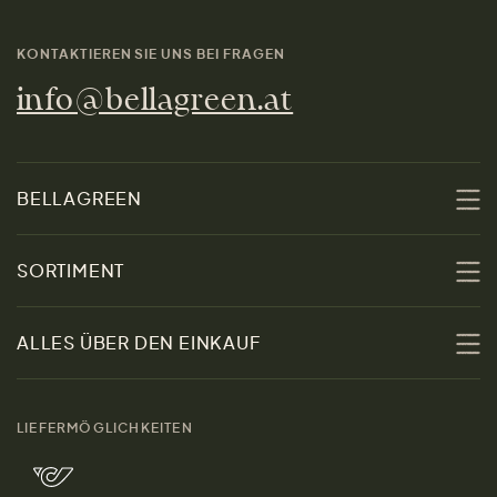
KONTAKTIEREN SIE UNS BEI FRAGEN
info@bellagreen.at
BELLAGREEN
Über uns
SORTIMENT
Nachhaltigkeit
Sale
ALLES ÜBER DEN EINKAUF
Materialien
Damen
Größenratgeber
Kontakt
LIEFERMÖGLICHKEITEN
Herren
Rücksendung der Ware
Marken
Wohnen