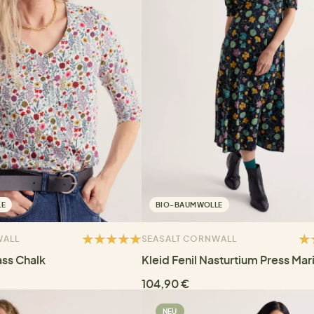
LE
BIO-BAUMWOLLE
WALL
SEASALT CORNWALL
ass Chalk
Kleid Fenil Nasturtium Press Mar
104,90 €
NEU