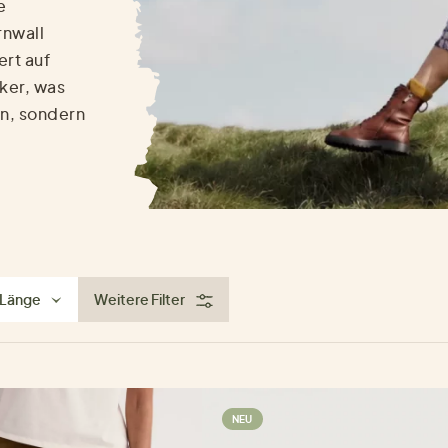
e
rnwall
rt auf
ker, was
ön, sondern
.
Länge
Weitere Filter
NEU