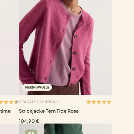
MERINOWOLLE
SEASALT CORNWALL
itime
Strickjacke Tern Tide Rosa
104,90 €
NEU