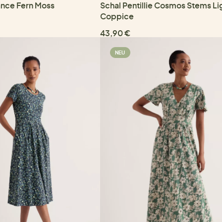
nce Fern Moss
Schal Pentillie Cosmos Stems Li
Coppice
43,90 €
NEU