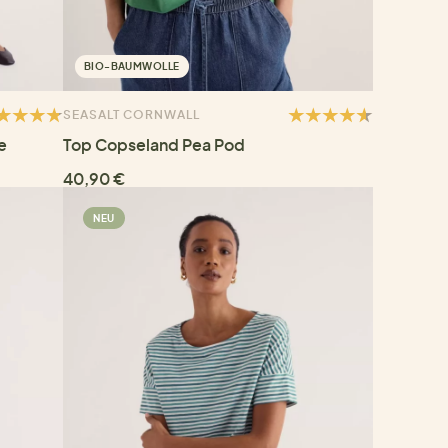
BIO-BAUMWOLLE
SEASALT CORNWALL
e
Top Copseland Pea Pod
40,90 €
NEU