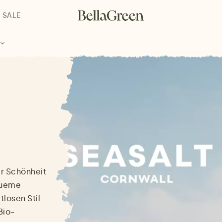
SALE
enke für Kinder
Geschenke für alle
Geschenkgutscheine
er Schönheit
equeme
tlosen Stil
Bio-