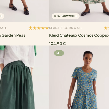
LE
BIO-BAUMWOLLE
WALL
SEASALT CORNWALL
a Garden Peas
Kleid Chateaux Cosmos Coppic
104,90 €
NEU