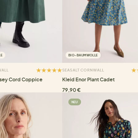
LE
BIO-BAUMWOLLE
WALL
SEASALT CORNWALL
sey Cord Coppice
Kleid Enor Plant Cadet
79,90 €
NEU