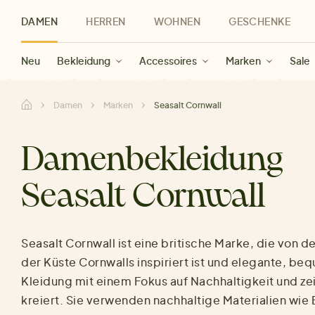
DAMEN
HERREN
WOHNEN
GESCHENKE
Neu
Herren Neu
Kategorien
Geschenke für Frauen
Sale Damen
Bekleidung
Bekleidung
Marken
Sale Herren
Accessoires
Geschenke für Männer
Sale
Marken
Marken
Sale
Gesch
Sale
Damen
Marken
Seasalt Cornwall
Damenbekleidung
Seasalt Cornwall
Seasalt Cornwall ist eine britische Marke, die von d
der Küste Cornwalls inspiriert ist und elegante, b
Kleidung mit einem Fokus auf Nachhaltigkeit und zei
kreiert. Sie verwenden nachhaltige Materialien wie 