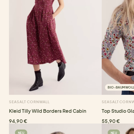
BIO-BAUMWOL
SEASALT CORNWALL
SEASALT CORN
Kleid Tilly Wild Borders Red Cabin
Top Studio Gl
94,90 €
55,90 €
NEU
NEU