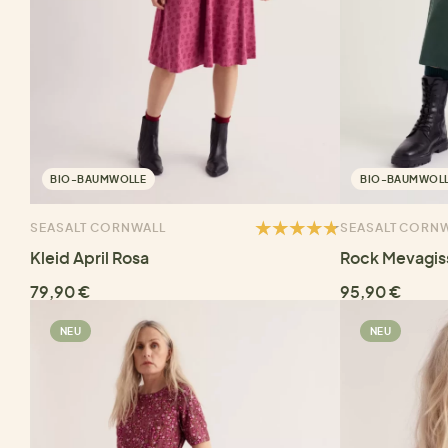
BIO-BAUMWOLLE
BIO-BAUMWOL
SEASALT CORNWALL
SEASALT CORN
Kleid April Rosa
Rock Mevagis
79,90 €
95,90 €
NEU
NEU