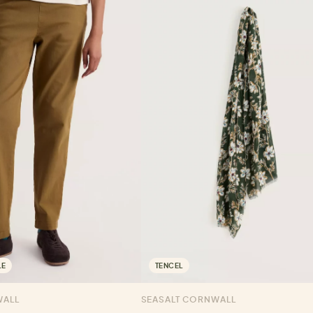
LE
TENCEL
WALL
SEASALT CORNWALL