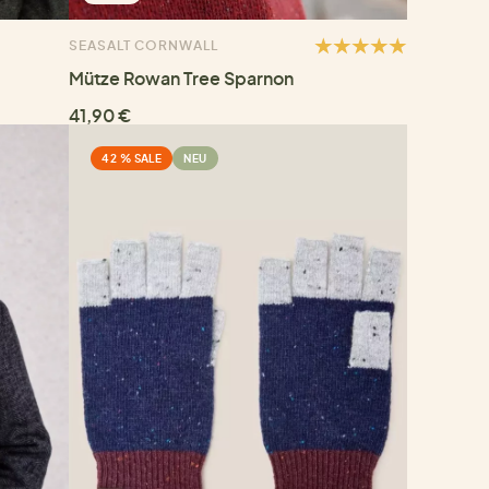
SEASALT CORNWALL
Mütze Rowan Tree Sparnon
41,90 €
42 % SALE
NEU