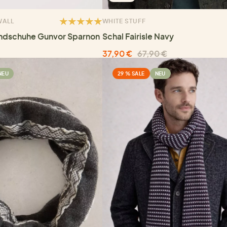
WALL
WHITE STUFF
andschuhe Gunvor Sparnon
Schal Fairisle Navy
37,90 €
67,90 €
NEU
29 % SALE
NEU