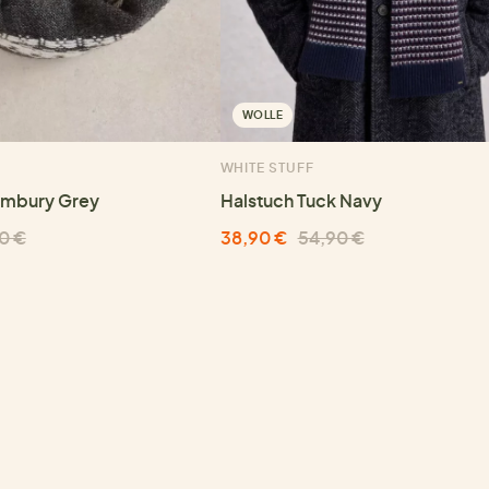
WOLLE
WHITE STUFF
ambury Grey
Halstuch Tuck Navy
0 €
38,90 €
54,90 €