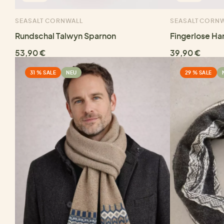
SEASALT CORNWALL
SEASALT CORN
Rundschal Talwyn Sparnon
Fingerlose H
53,90 €
39,90 €
31 % SALE
NEU
29 % SALE