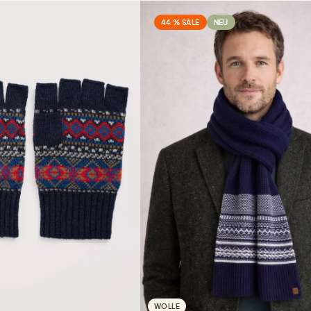
44 % SALE
NEU
WOLLE