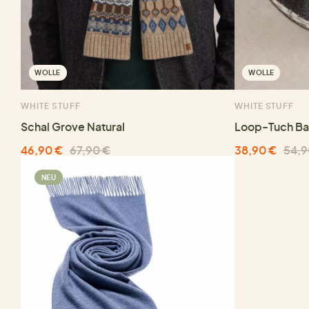
WOLLE
WOLLE
WHITE STUFF
WHITE STUFF
Schal Grove Natural
Loop-Tuch B
46,90 €
67,90 €
38,90 €
54,9
NEU