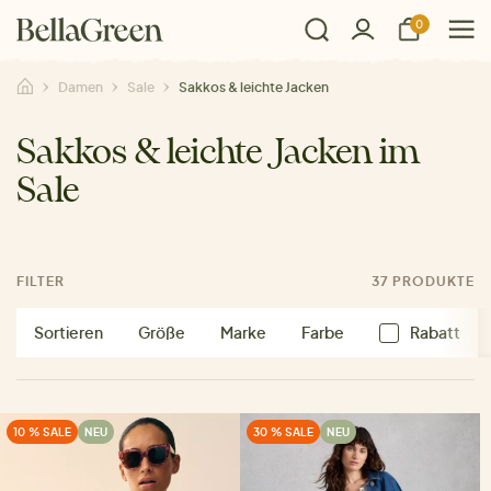
0
Damen
Sale
Sakkos & leichte Jacken
Sakkos & leichte Jacken im
Sale
FILTER
37 PRODUKTE
Sortieren
Größe
Marke
Farbe
Rabatt
10 % SALE
NEU
30 % SALE
NEU