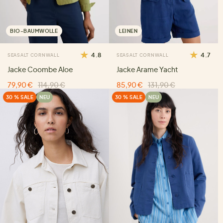
BIO-BAUMWOLLE
LEINEN
4.8
4.7
SEASALT CORNWALL
SEASALT CORNWALL
Jacke Coombe Aloe
Jacke Arame Yacht
79,90 €
114,90 €
85,90 €
131,90 €
30 % SALE
NEU
30 % SALE
NEU