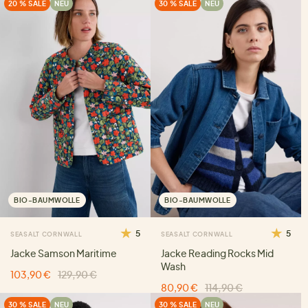
20 % SALE
NEU
30 % SALE
NEU
BIO-BAUMWOLLE
BIO-BAUMWOLLE
5
5
SEASALT CORNWALL
SEASALT CORNWALL
Jacke Samson Maritime
Jacke Reading Rocks Mid
Wash
103,90 €
129,90 €
80,90 €
114,90 €
30 % SALE
NEU
30 % SALE
NEU