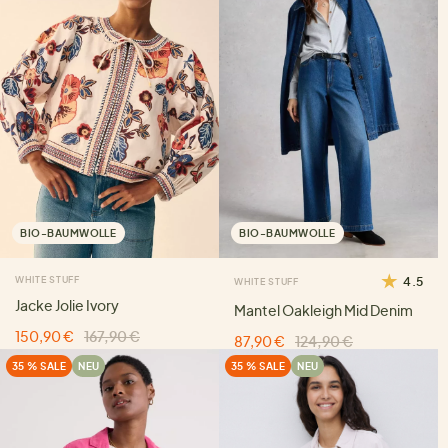
BIO-BAUMWOLLE
BIO-BAUMWOLLE
WHITE STUFF
4.5
WHITE STUFF
Jacke Jolie Ivory
Mantel Oakleigh Mid Denim
150,90 €
167,90 €
87,90 €
124,90 €
35 % SALE
NEU
35 % SALE
NEU