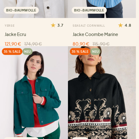
BIO-BAUMWOLLE
BIO-BAUMWOLLE
3.7
4.8
YERSE
SEASALT CORNWALL
Jacke Ecru
Jacke Coombe Marine
121,90 €
174,90 €
80,90 €
115,90 €
35 % SALE
NEU
35 % SALE
NEU