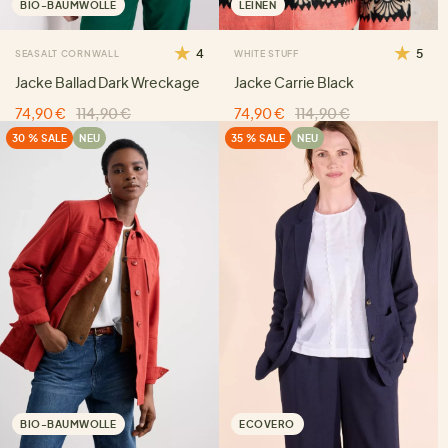
BIO-BAUMWOLLE
LEINEN
4
5
SEASALT CORNWALL
WHITE STUFF
Jacke Ballad Dark Wreckage
Jacke Carrie Black
74,90 €
114,90 €
74,90 €
114,90 €
30 % SALE
NEU
35 % SALE
NEU
BIO-BAUMWOLLE
ECOVERO