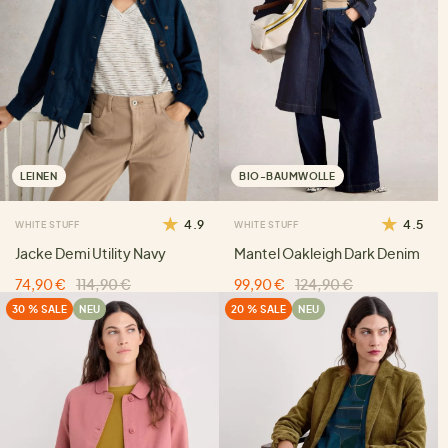
LEINEN
BIO-BAUMWOLLE
4.9
4.5
WHITE STUFF
WHITE STUFF
Jacke Demi Utility Navy
Mantel Oakleigh Dark Denim
74,90 €
114,90 €
99,90 €
124,90 €
30 % SALE
NEU
20 % SALE
NEU