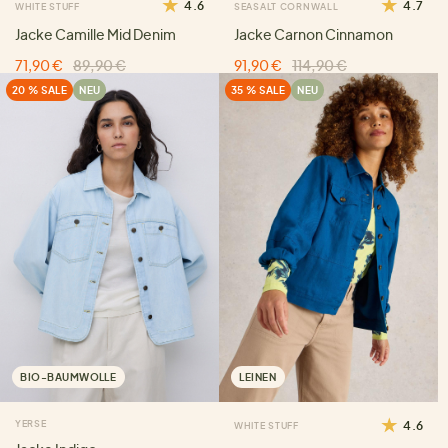
4.6
4.7
WHITE STUFF
SEASALT CORNWALL
Jacke Camille Mid Denim
Jacke Carnon Cinnamon
71,90 €
89,90 €
91,90 €
114,90 €
20 % SALE
NEU
35 % SALE
NEU
BIO-BAUMWOLLE
LEINEN
YERSE
4.6
WHITE STUFF