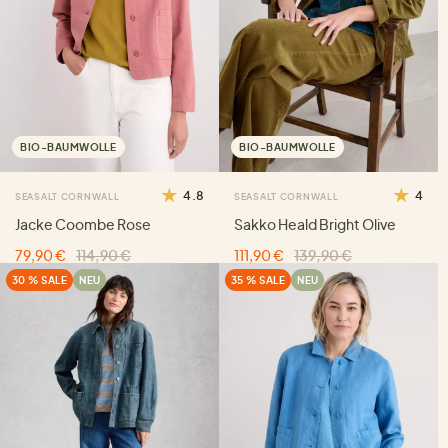
BIO-BAUMWOLLE
BIO-BAUMWOLLE
4.8
4
SEASALT CORNWALL
SEASALT CORNWALL
Jacke Coombe Rose
Sakko Heald Bright Olive
79,90 €
114,90 €
111,90 €
139,90 €
30 % SALE
NEU
35 % SALE
NEU