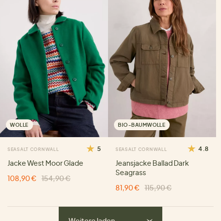
WOLLE
BIO-BAUMWOLLE
5
4.8
SEASALT CORNWALL
SEASALT CORNWALL
Jacke West Moor Glade
Jeansjacke Ballad Dark
Seagrass
108,90 €
154,90 €
81,90 €
115,90 €
Weitere laden