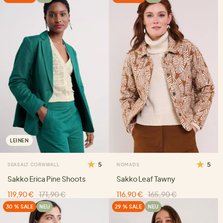
LEINEN
5
5
SEASALT CORNWALL
NOMADS
Sakko Erica Pine Shoots
Sakko Leaf Tawny
119,90 €
171,90 €
116,90 €
165,90 €
30 % SALE
NEU
29 % SALE
NEU