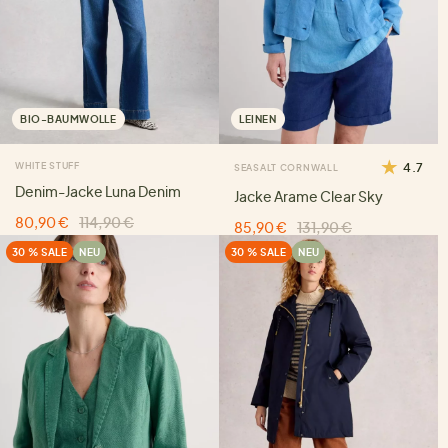
BIO-BAUMWOLLE
LEINEN
WHITE STUFF
4.7
SEASALT CORNWALL
Denim-Jacke Luna Denim
Jacke Arame Clear Sky
80,90 €
114,90 €
85,90 €
131,90 €
30 % SALE
NEU
30 % SALE
NEU