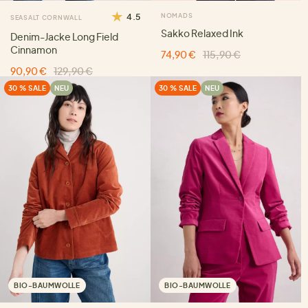
4.5
NOMADS
SEASALT CORNWALL
Sakko Relaxed Ink
Denim-Jacke Long Field
Cinnamon
74,90 €
115,90 €
90,90 €
129,90 €
30 % SALE
NEU
30 % SALE
NEU
BIO-BAUMWOLLE
BIO-BAUMWOLLE