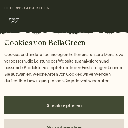
Größenratgeber
Kontakt
LIEFERMÖGLICHKEITEN
Herren
Rücksendung der Ware
Marken
Wohnen
Versand und Zahlung
Bella Green Magazin
Geschenke
Cookies von BellaGreen
Warum bei uns einkaufen
ZAHLUNGSMÖGLICHKEITEN
Cookies und andere Technologien helfen uns, unsere Dienste zu
verbessern, die Leistung der Website zu analysieren und
passende Produkte zu empfehlen. In den Einstellungen können
Sie auswählen, welche Arten von Cookies wir verwenden
dürfen. Ihre Einwilligung können Sie jederzeit widerrufen.
Alle akzeptieren
Nur notwendige