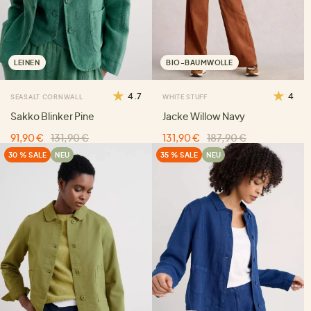
LEINEN
BIO-BAUMWOLLE
4.7
4
SEASALT CORNWALL
WHITE STUFF
Sakko Blinker Pine
Jacke Willow Navy
91,90 €
131,90 €
131,90 €
187,90 €
30 % SALE
NEU
35 % SALE
NEU