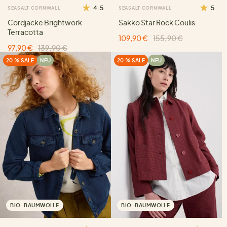
4.5
5
SEASALT CORNWALL
SEASALT CORNWALL
Cordjacke Brightwork
Sakko Star Rock Coulis
Terracotta
109,90 €
155,90 €
97,90 €
139,90 €
20 % SALE
NEU
20 % SALE
NEU
BIO-BAUMWOLLE
BIO-BAUMWOLLE