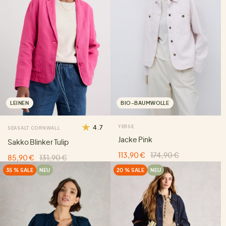
LEINEN
BIO-BAUMWOLLE
4.7
YERSE
SEASALT CORNWALL
Jacke Pink
Sakko Blinker Tulip
113,90 €
174,90 €
85,90 €
131,90 €
35 % SALE
NEU
20 % SALE
NEU