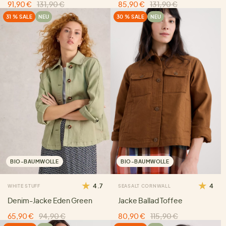
91,90 €
131,90 €
85,90 €
131,90 €
31 % SALE
NEU
30 % SALE
NEU
BIO-BAUMWOLLE
BIO-BAUMWOLLE
4.7
4
WHITE STUFF
SEASALT CORNWALL
Denim-Jacke Eden Green
Jacke Ballad Toffee
65,90 €
94,90 €
80,90 €
115,90 €