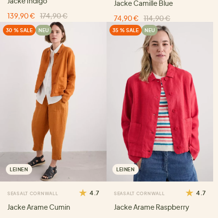
Jacke Indigo
Jacke Camille Blue
139,90 €
174,90 €
74,90 €
114,90 €
30 % SALE
NEU
35 % SALE
NEU
LEINEN
LEINEN
4.7
4.7
SEASALT CORNWALL
SEASALT CORNWALL
Jacke Arame Cumin
Jacke Arame Raspberry