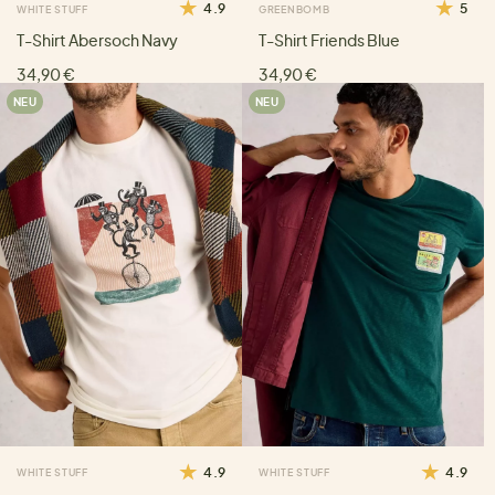
4.9
5
WHITE STUFF
GREENBOMB
T-Shirt Abersoch Navy
T-Shirt Friends Blue
34,90 €
34,90 €
NEU
NEU
4.9
4.9
WHITE STUFF
WHITE STUFF