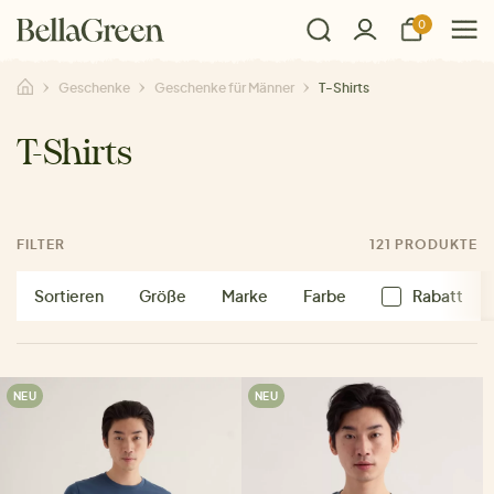
0
Geschenke
Geschenke für Männer
T-Shirts
T-Shirts
FILTER
121 PRODUKTE
Sortieren
Größe
Marke
Farbe
Rabatt
NEU
NEU