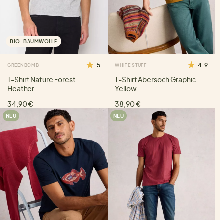
BIO-BAUMWOLLE
5
4.9
GREENBOMB
WHITE STUFF
T-Shirt Nature Forest
T-Shirt Abersoch Graphic
Heather
Yellow
34,90 €
38,90 €
NEU
NEU