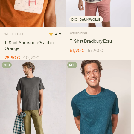
BIO-BAUMWOLLE
4.9
WEIRD FISH
WHITE STUFF
T-Shirt Bradbury Ecru
T-Shirt Abersoch Graphic
Orange
51,90 €
57,90 €
28,90 €
40,90 €
NEU
NEU