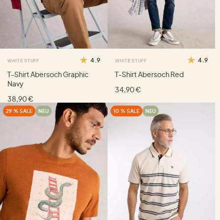
4.9
4.9
WHITE STUFF
WHITE STUFF
T-Shirt Abersoch Graphic
T-Shirt Abersoch Red
Navy
34,90 €
38,90 €
29 % SALE
NEU
10 % SALE
NEU