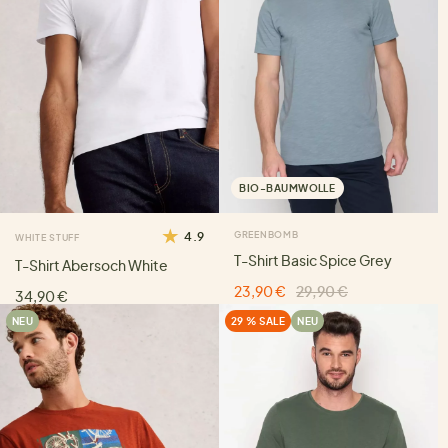
BIO-BAUMWOLLE
4.9
GREENBOMB
WHITE STUFF
T-Shirt Basic Spice Grey
T-Shirt Abersoch White
23,90 €
29,90 €
34,90 €
NEU
29 % SALE
NEU