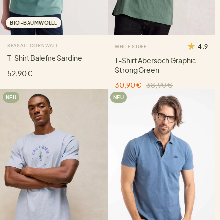
BIO-BAUMWOLLE
SEASALT CORNWALL
4.9
WHITE STUFF
T-Shirt Balefire Sardine
T-Shirt Abersoch Graphic
Strong Green
52,90 €
30,90 €
38,90 €
NEU
NEU