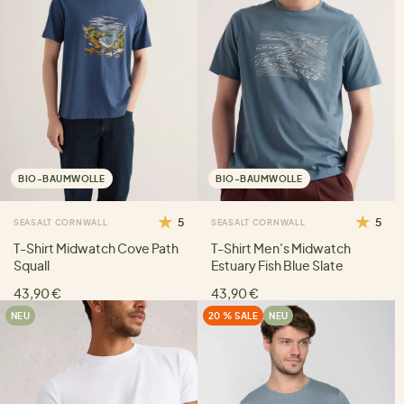
BIO-BAUMWOLLE
BIO-BAUMWOLLE
5
5
SEASALT CORNWALL
SEASALT CORNWALL
T-Shirt Midwatch Cove Path
T-Shirt Men's Midwatch
Squall
Estuary Fish Blue Slate
43,90 €
43,90 €
NEU
20 % SALE
NEU