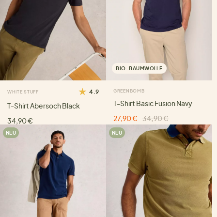
BIO-BAUMWOLLE
4.9
GREENBOMB
WHITE STUFF
T-Shirt Basic Fusion Navy
T-Shirt Abersoch Black
27,90 €
34,90 €
34,90 €
NEU
NEU