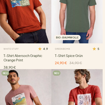
BIO-BAUMWOLLE
4.9
5
WHITE STUFF
GREENBOMB
T-Shirt Abersoch Graphic
T-Shirt Spice Grün
Orange Print
24,90 €
34,90 €
38,90 €
NEU
NEU