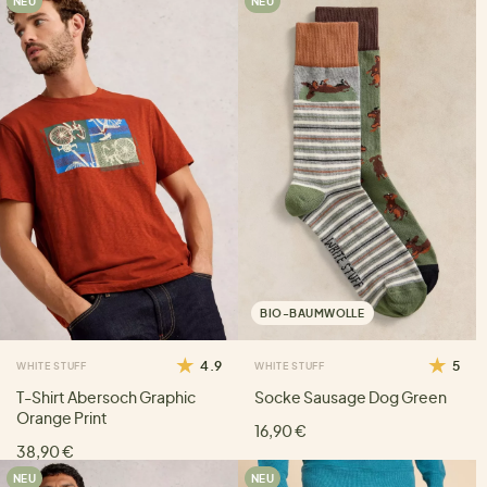
NEU
NEU
BIO-BAUMWOLLE
4.9
5
WHITE STUFF
WHITE STUFF
T-Shirt Abersoch Graphic
Socke Sausage Dog Green
Orange Print
16,90 €
38,90 €
NEU
NEU