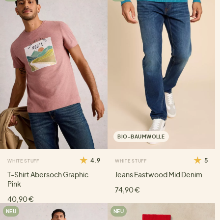
BIO-BAUMWOLLE
4.9
5
WHITE STUFF
WHITE STUFF
T-Shirt Abersoch Graphic
Jeans Eastwood Mid Denim
Pink
74,90 €
40,90 €
NEU
NEU