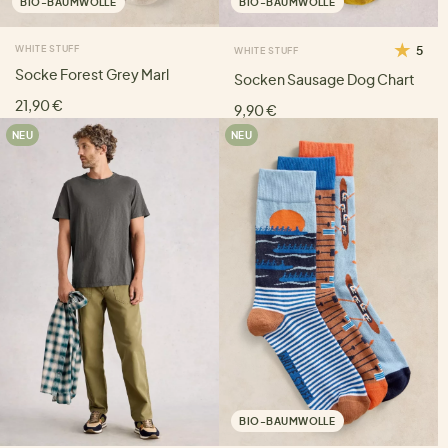
BIO-BAUMWOLLE
BIO-BAUMWOLLE
WHITE STUFF
5
WHITE STUFF
Socke Forest Grey Marl
Socken Sausage Dog Chart
21,90 €
9,90 €
NEU
NEU
BIO-BAUMWOLLE