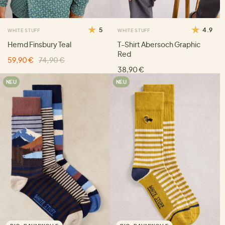
5
4.9
WHITE STUFF
WHITE STUFF
Hemd Finsbury Teal
T-Shirt Abersoch Graphic
Red
59,90 €
74,90 €
38,90 €
NEU
NEU