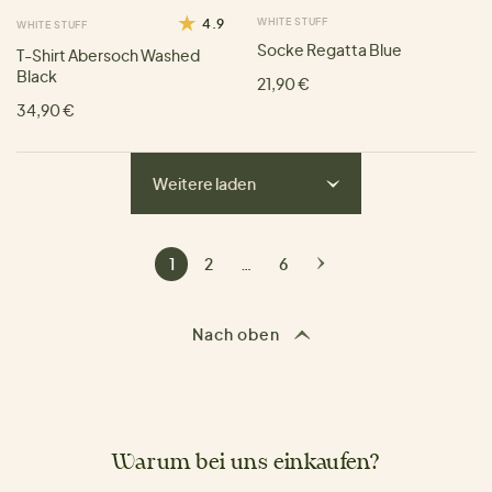
4.9
WHITE STUFF
WHITE STUFF
Socke Regatta Blue
T-Shirt Abersoch Washed
Black
21,90 €
34,90 €
Weitere laden
1
2
…
6
Nach oben
Warum bei uns einkaufen?