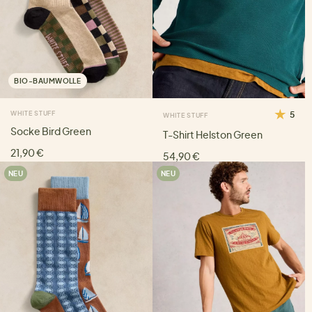
BIO-BAUMWOLLE
WHITE STUFF
5
WHITE STUFF
Socke Bird Green
T-Shirt Helston Green
21,90 €
54,90 €
NEU
NEU