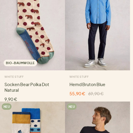
BIO-BAUMWOLLE
WHITE STUFF
WHITE STUFF
Socken Bear Polka Dot
Hemd Bruton Blue
Natural
55,90 €
69,90 €
9,90 €
NEU
NEU