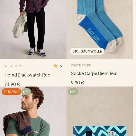
BIO-BAUMWOLLE
5
WHITE STUFF
WHITE STUFF
Socke Carpe Diem Teal
Hemd Blackwatch Red
9,90 €
74,90 €
21 % SALE
NEU
NEU