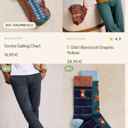
BIO-BAUMWOLLE
WHITE STUFF
4.9
WHITE STUFF
Socke Sailing Chart
T-Shirt Abersoch Graphic
Yellow
16,90 €
38,90 €
NEU
NEU