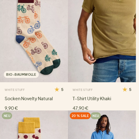
BIO-BAUMWOLLE
5
5
WHITE STUFF
WHITE STUFF
Socken Novelty Natural
T-Shirt Utility Khaki
9,90 €
47,90 €
NEU
20 % SALE
NEU