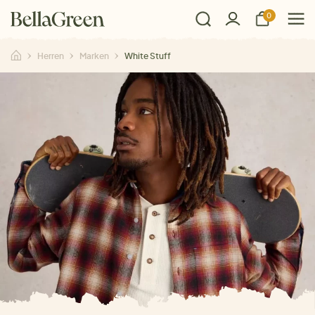
0
Herren
Marken
White Stuff