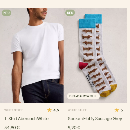
NEU
NEU
BIO-BAUMWOLLE
4.9
5
WHITE STUFF
WHITE STUFF
T-Shirt Abersoch White
Socken Fluffy Sausage Grey
34,90 €
9,90 €