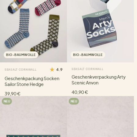
BIO-BAUMWOLLE
BIO-BAUMWOLLE
4.9
SEASALT CORNWALL
SEASALT CORNWALL
Geschenkverpackung Arty
Geschenkpackung Socken
Scenic Anvon
Sailor Stone Hedge
40,90 €
39,90 €
NEU
NEU