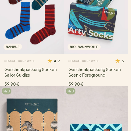
BAMBUS
BIO-BAUMWOLLE
4.9
5
SEASALT CORNWALL
SEASALT CORNWALL
Geschenkpackung Socken
Geschenkpackung Socken
Sailor Guldize
Scenic Foreground
39,90 €
39,90 €
NEU
NEU