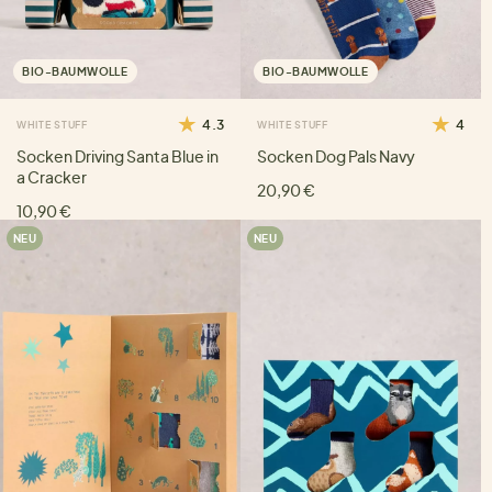
BIO-BAUMWOLLE
BIO-BAUMWOLLE
4.3
4
WHITE STUFF
WHITE STUFF
Socken Driving Santa Blue in
Socken Dog Pals Navy
a Cracker
20,90 €
10,90 €
NEU
NEU