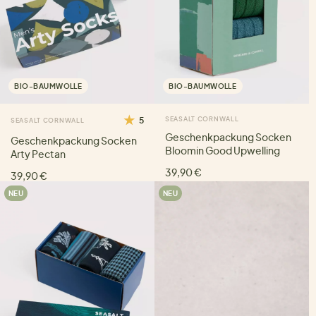
BIO-BAUMWOLLE
BIO-BAUMWOLLE
5
SEASALT CORNWALL
SEASALT CORNWALL
Geschenkpackung Socken
Geschenkpackung Socken
Bloomin Good Upwelling
Arty Pectan
39,90 €
39,90 €
NEU
NEU