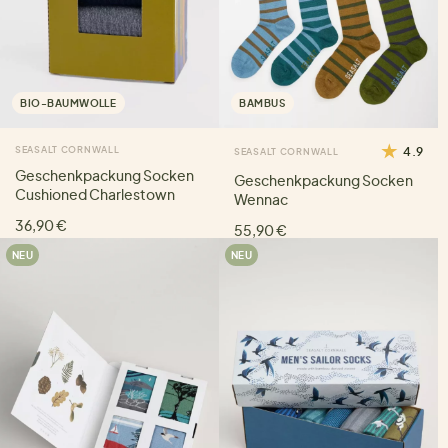
BIO-BAUMWOLLE
BAMBUS
SEASALT CORNWALL
4.9
SEASALT CORNWALL
Geschenkpackung Socken
Geschenkpackung Socken
Cushioned Charlestown
Wennac
36,90 €
55,90 €
NEU
NEU