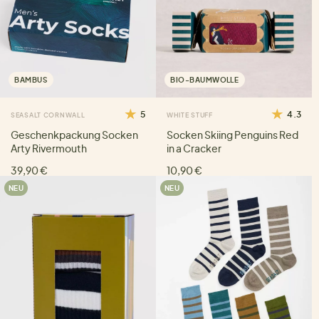
BAMBUS
BIO-BAUMWOLLE
5
4.3
SEASALT CORNWALL
WHITE STUFF
Geschenkpackung Socken
Socken Skiing Penguins Red
Arty Rivermouth
in a Cracker
39,90 €
10,90 €
NEU
NEU