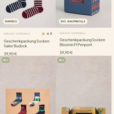
BAMBUS
BIO-BAUMWOLLE
4.9
SEASALT CORNWALL
SEASALT CORNWALL
Geschenkpackung Socken
Geschenkpackung Socken
Bloomin FI Penpont
Sailor Budock
39,90 €
39,90 €
NEU
NEU