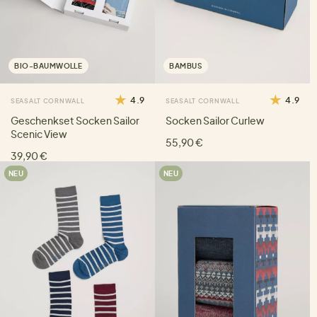
BIO-BAUMWOLLE
BAMBUS
4.9
4.9
SEASALT CORNWALL
SEASALT CORNWALL
Geschenkset Socken Sailor
Socken Sailor Curlew
Scenic View
55,90 €
39,90 €
NEU
NEU