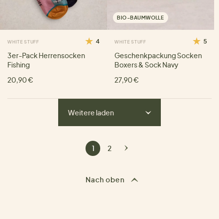
BIO-BAUMWOLLE
4
5
WHITE STUFF
WHITE STUFF
3er-Pack Herrensocken
Geschenkpackung Socken
Fishing
Boxers & Sock Navy
20,90 €
27,90 €
Weitere laden
1
2
Nach oben