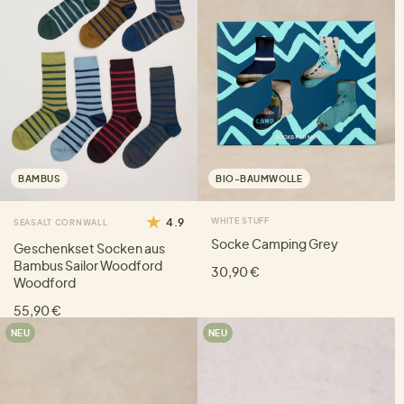
BAMBUS
BIO-BAUMWOLLE
4.9
WHITE STUFF
SEASALT CORNWALL
Socke Camping Grey
Geschenkset Socken aus
Bambus Sailor Woodford
30,90 €
Woodford
55,90 €
NEU
NEU