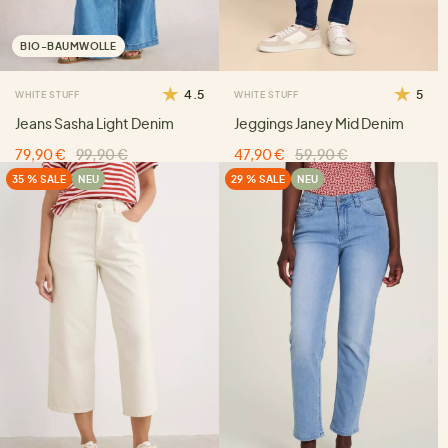
BIO-BAUMWOLLE
4.5
5
WHITE STUFF
WHITE STUFF
Jeans Sasha Light Denim
Jeggings Janey Mid Denim
79,90 €
99,90 €
47,90 €
59,90 €
35 % SALE
NEU
29 % SALE
NEU