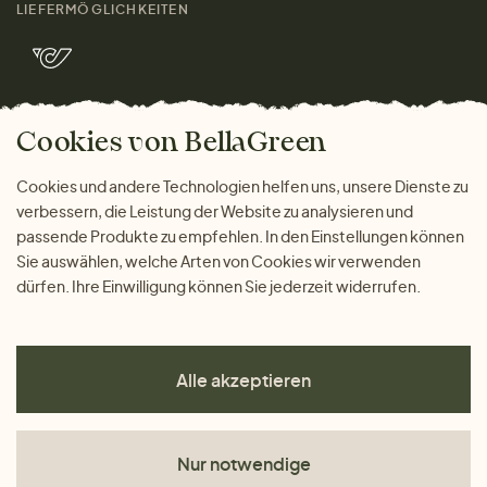
Kontakt
LIEFERMÖGLICHKEITEN
Herren
Rücksendung der Ware
Marken
Wohnen
Versand und Zahlung
Bella Green Magazin
Geschenke
Cookies von BellaGreen
Warum bei uns einkaufen
ZAHLUNGSMÖGLICHKEITEN
Cookies und andere Technologien helfen uns, unsere Dienste zu
verbessern, die Leistung der Website zu analysieren und
passende Produkte zu empfehlen. In den Einstellungen können
Sie auswählen, welche Arten von Cookies wir verwenden
dürfen. Ihre Einwilligung können Sie jederzeit widerrufen.
Alle akzeptieren
Nur notwendige