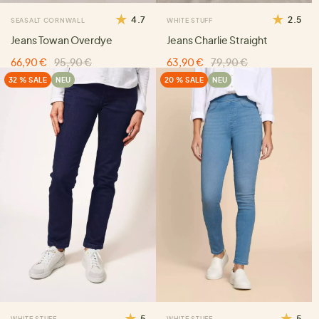
4.7
2.5
SEASALT CORNWALL
WHITE STUFF
Jeans Towan Overdye
Jeans Charlie Straight
66,90 €
95,90 €
63,90 €
79,90 €
32 % SALE
NEU
20 % SALE
NEU
5
5
WHITE STUFF
WHITE STUFF