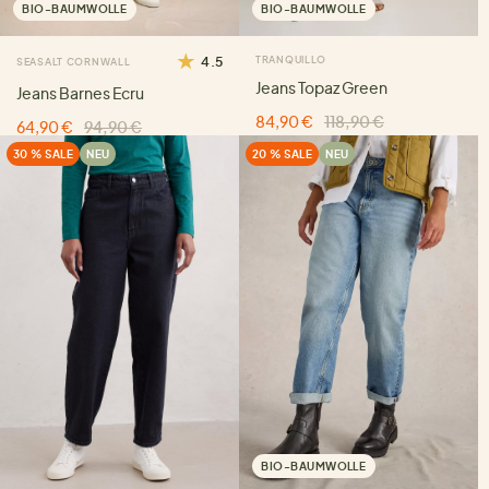
BIO-BAUMWOLLE
BIO-BAUMWOLLE
4.5
TRANQUILLO
SEASALT CORNWALL
Jeans Topaz Green
Jeans Barnes Ecru
84,90 €
118,90 €
64,90 €
94,90 €
30 % SALE
NEU
20 % SALE
NEU
BIO-BAUMWOLLE