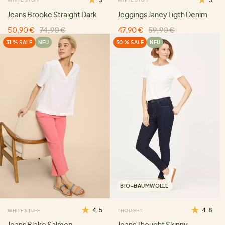
Jeans Brooke Straight Dark
Jeggings Janey Ligth Denim
50,90 €
74,90 €
47,90 €
59,90 €
31 % SALE
NEU
50 % SALE
NEU
BIO-BAUMWOLLE
4.5
4.8
WHITE STUFF
THOUGHT
Jeans Blake Salmon
Jeans Thought Skinny