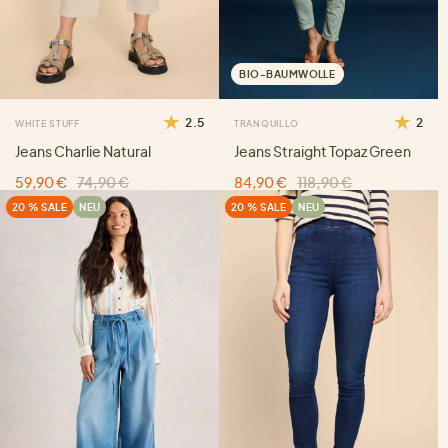
BIO-BAUMWOLLE
2.5
2
WHITE STUFF
TRANQUILLO
Jeans Charlie Natural
Jeans Straight Topaz Green
59,90 €
74,90 €
84,90 €
118,90 €
20 % SALE
NEU
20 % SALE
NEU