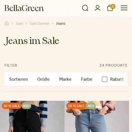
0
Sale
Sale Damen
Jeans
Jeans im Sale
FILTER
24 PRODUKTE
Sortieren
Größe
Marke
Farbe
Rabatt
30 % SALE
NEU
20 % SALE
NEU