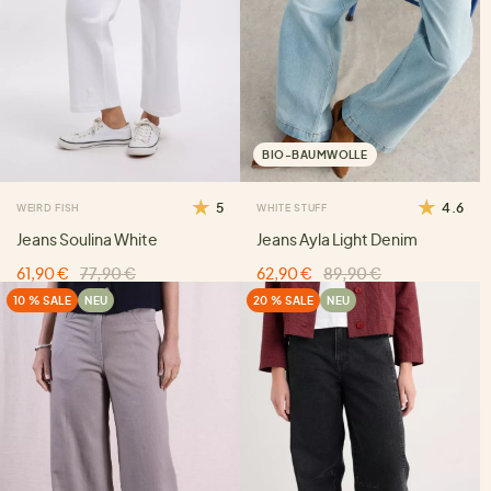
BIO-BAUMWOLLE
5
4.6
WEIRD FISH
WHITE STUFF
Jeans Soulina White
Jeans Ayla Light Denim
61,90 €
77,90 €
62,90 €
89,90 €
10 % SALE
NEU
20 % SALE
NEU