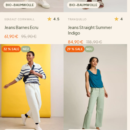
BIO-BAUMWOLLE
BIO-BAUMWOLLE
4.5
4
SEASALT CORNWALL
TRANQUILLO
Jeans Barnes Ecru
Jeans Straight Summer
Indigo
61,90 €
95,90 €
84,90 €
118,90 €
32 % SALE
NEU
29 % SALE
NEU