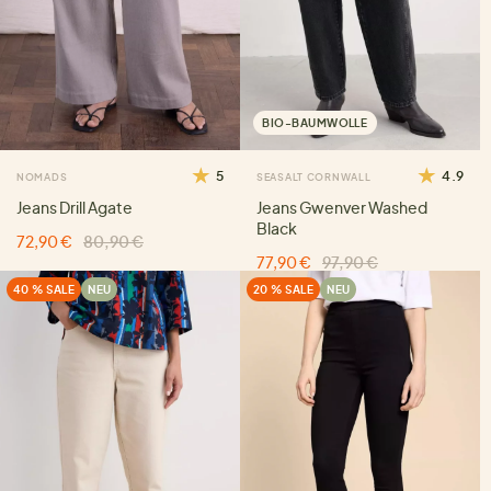
BIO-BAUMWOLLE
5
4.9
NOMADS
SEASALT CORNWALL
Jeans Drill Agate
Jeans Gwenver Washed
Black
72,90 €
80,90 €
77,90 €
97,90 €
40 % SALE
NEU
20 % SALE
NEU