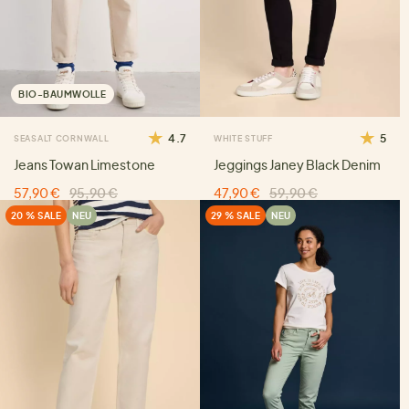
BIO-BAUMWOLLE
4.7
5
SEASALT CORNWALL
WHITE STUFF
Jeans Towan Limestone
Jeggings Janey Black Denim
57,90 €
95,90 €
47,90 €
59,90 €
20 % SALE
NEU
29 % SALE
NEU