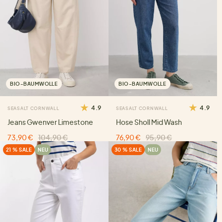
BIO-BAUMWOLLE
BIO-BAUMWOLLE
4.9
4.9
SEASALT CORNWALL
SEASALT CORNWALL
Jeans Gwenver Limestone
Hose Sholl Mid Wash
73,90 €
104,90 €
76,90 €
95,90 €
21 % SALE
NEU
30 % SALE
NEU