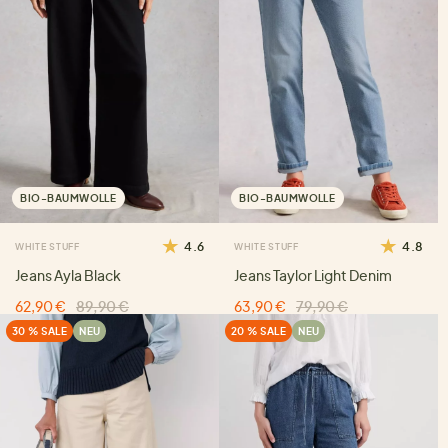
BIO-BAUMWOLLE
BIO-BAUMWOLLE
4.6
4.8
WHITE STUFF
WHITE STUFF
Jeans Ayla Black
Jeans Taylor Light Denim
62,90 €
89,90 €
63,90 €
79,90 €
30 % SALE
NEU
20 % SALE
NEU