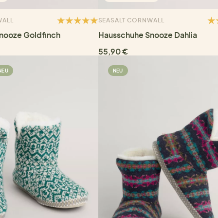
WALL
SEASALT CORNWALL
nooze Goldfinch
Hausschuhe Snooze Dahlia
55,90 €
NEU
NEU