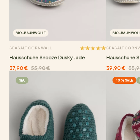
BIO-BAUMWOLLE
BIO-BAUMWOL
SEASALT CORNWALL
SEASALT CORN
Hausschuhe Snooze Dusky Jade
Hausschuhe S
37,90 €
55,90 €
39,90 €
55,9
NEU
40 % SALE