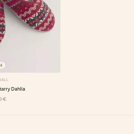
LE
WALL
arry Dahlia
0 €