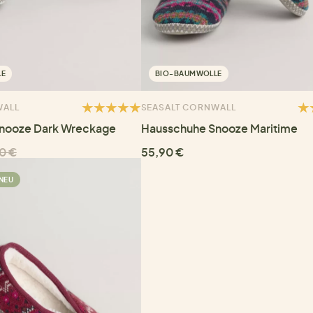
LE
BIO-BAUMWOLLE
WALL
SEASALT CORNWALL
nooze Dark Wreckage
Hausschuhe Snooze Maritime
0 €
55,90 €
NEU