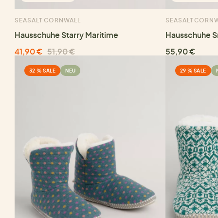
SEASALT CORNWALL
SEASALT CORN
Hausschuhe Starry Maritime
Hausschuhe S
41,90 €
51,90 €
55,90 €
32 % SALE
NEU
29 % SALE