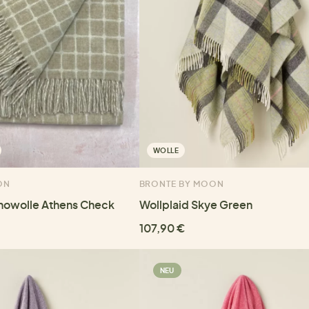
WOLLE
ON
BRONTE BY MOON
inowolle Athens Check
Wollplaid Skye Green
107,90 €
NEU