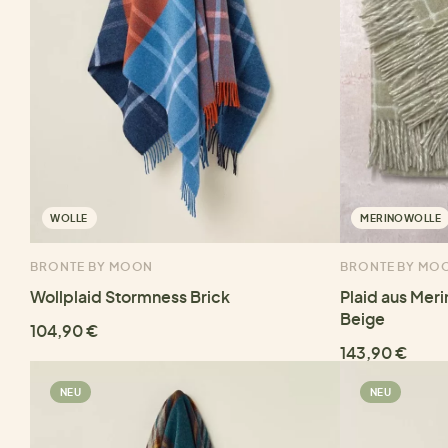
WOLLE
MERINOWOLLE
BRONTE BY MOON
BRONTE BY MO
Wollplaid Stormness Brick
Plaid aus Mer
Beige
104,90 €
143,90 €
NEU
NEU