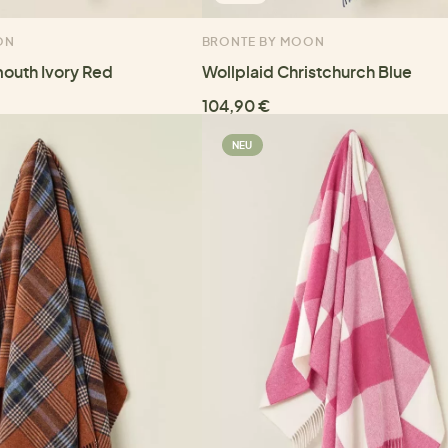
ON
BRONTE BY MOON
mouth Ivory Red
Wollplaid Christchurch Blue
104,90 €
NEU