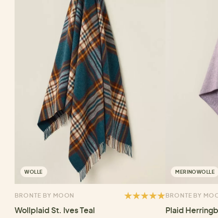
WOLLE
MERINOWOLLE
BRONTE BY MOON
BRONTE BY MO
Wollplaid St. Ives Teal
Plaid Herring