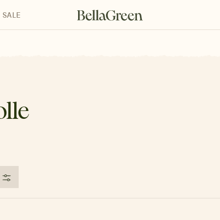
SALE
enke für Kinder
Geschenke für alle
Geschenkgutscheine
lle