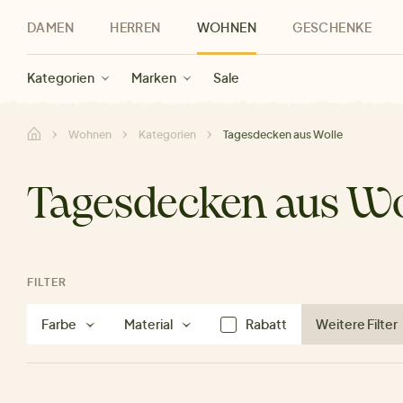
DAMEN
HERREN
WOHNEN
GESCHENKE
Neu
Herren Neu
Kategorien
Geschenke für Frauen
Sale Damen
Bekleidung
Bekleidung
Marken
Sale Herren
Accessoires
Geschenke für Männer
Sale
Marken
Marken
Sale
Gesch
Sale
Wohnen
Kategorien
Tagesdecken aus Wolle
Tagesdecken aus Wo
FILTER
Farbe
Material
Rabatt
Weitere Filter