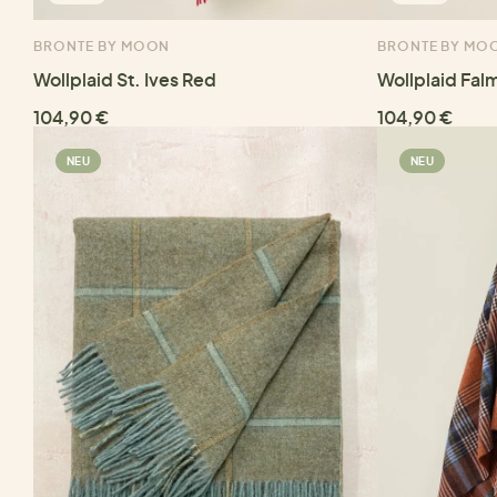
BRONTE BY MOON
BRONTE BY MO
Wollplaid St. Ives Red
Wollplaid Fal
104,90 €
104,90 €
NEU
NEU