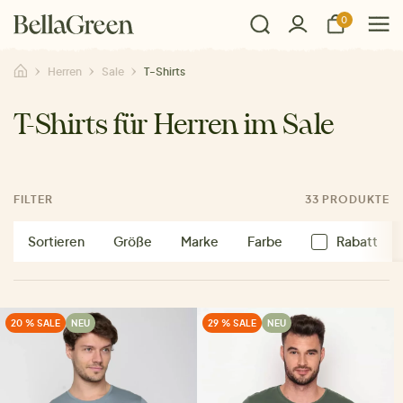
0
Herren
Sale
T-Shirts
T-Shirts für Herren im Sale
FILTER
33 PRODUKTE
Sortieren
Größe
Marke
Farbe
Rabatt
20 % SALE
NEU
29 % SALE
NEU