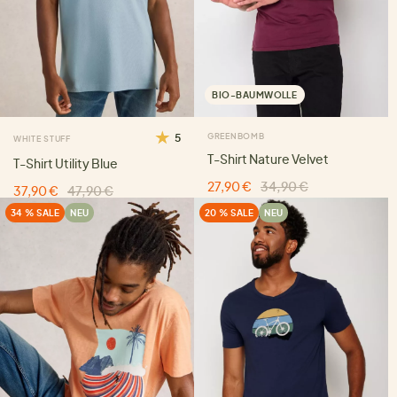
BIO-BAUMWOLLE
5
GREENBOMB
WHITE STUFF
T-Shirt Nature Velvet
T-Shirt Utility Blue
27,90 €
34,90 €
37,90 €
47,90 €
34 % SALE
NEU
20 % SALE
NEU