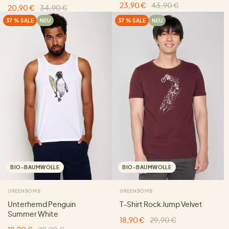
23,90 €
43,90 €
20,90 €
34,90 €
37 % SALE
NEU
37 % SALE
NEU
BIO-BAUMWOLLE
BIO-BAUMWOLLE
GREENBOMB
GREENBOMB
Unterhemd Penguin
T-Shirt Rock Jump Velvet
Summer White
18,90 €
29,90 €