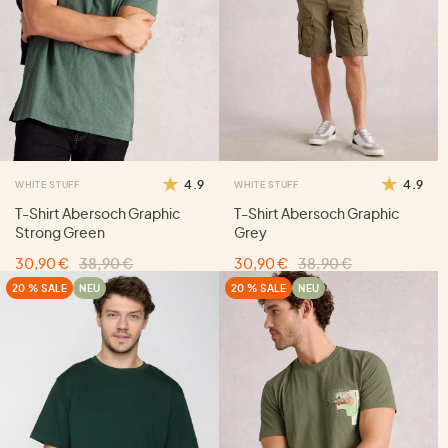
4.9
4.9
WHITE STUFF
WHITE STUFF
T-Shirt Abersoch Graphic
T-Shirt Abersoch Graphic
Strong Green
Grey
30,90 €
38,90 €
30,90 €
38,90 €
20 % SALE
NEU
20 % SALE
NEU