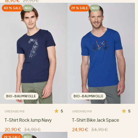
18,90 €
29,90 €
40 % SALE
NEU
29 % SALE
NEU
BIO-BAUMWOLLE
BIO-BAUMWOLLE
5
5
GREENBOMB
GREENBOMB
T-Shirt Rock Jump Navy
T-Shirt Bike Jack Space
20,90 €
34,90 €
24,90 €
34,90 €
29 % SALE
NEU