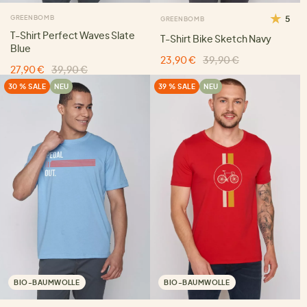
GREENBOMB
5
GREENBOMB
T-Shirt Perfect Waves Slate
T-Shirt Bike Sketch Navy
Blue
23,90 €
39,90 €
27,90 €
39,90 €
30 % SALE
NEU
39 % SALE
NEU
BIO-BAUMWOLLE
BIO-BAUMWOLLE