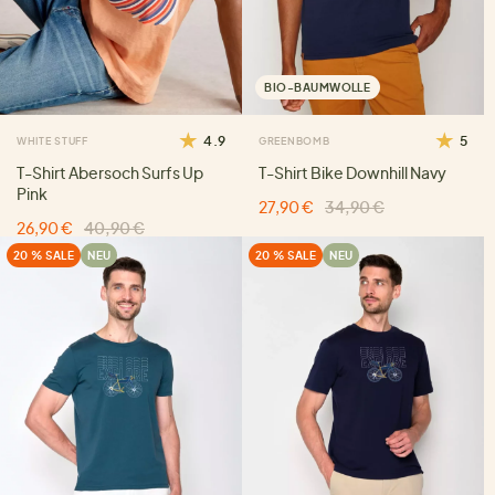
BIO-BAUMWOLLE
4.9
5
WHITE STUFF
GREENBOMB
T-Shirt Abersoch Surfs Up
T-Shirt Bike Downhill Navy
Pink
27,90 €
34,90 €
26,90 €
40,90 €
20 % SALE
NEU
20 % SALE
NEU