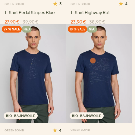
3
4
GREENBOMB
GREENBOMB
T-Shirt Pedal Stripes Blue
T-Shirt Highway Rot
27,90 €
39,90 €
23,90 €
38,90 €
29 % SALE
NEU
18 % SALE
NEU
BIO-BAUMWOLLE
BIO-BAUMWOLLE
4
GREENBOMB
GREENBOMB