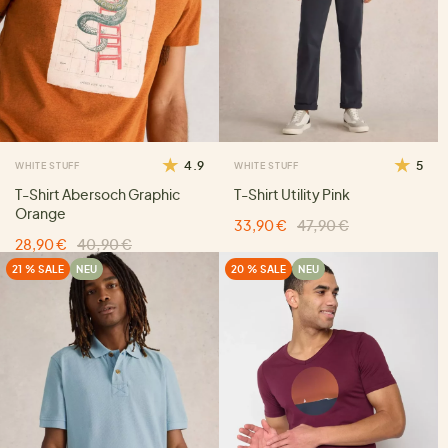
4.9
5
WHITE STUFF
WHITE STUFF
T-Shirt Abersoch Graphic
T-Shirt Utility Pink
Orange
33,90 €
47,90 €
28,90 €
40,90 €
21 % SALE
NEU
20 % SALE
NEU