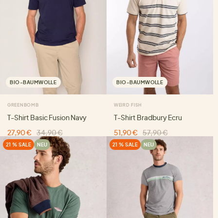
BIO-BAUMWOLLE
BIO-BAUMWOLLE
GREENBOMB
WEIRD FISH
T-Shirt Basic Fusion Navy
T-Shirt Bradbury Ecru
27,90 €
34,90 €
51,90 €
57,90 €
21 % SALE
NEU
21 % SALE
NEU