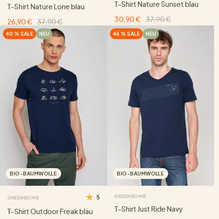
T-Shirt Nature Sunset blau
T-Shirt Nature Lone blau
30,90 €
37,90 €
26,90 €
37,90 €
40 % SALE
NEU
46 % SALE
NEU
BIO-BAUMWOLLE
BIO-BAUMWOLLE
5
GREENBOMB
GREENBOMB
T-Shirt Just Ride Navy
T-Shirt Outdoor Freak blau