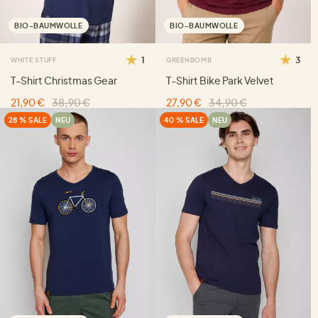
BIO-BAUMWOLLE
BIO-BAUMWOLLE
1
3
WHITE STUFF
GREENBOMB
T-Shirt Christmas Gear
T-Shirt Bike Park Velvet
21,90 €
38,90 €
27,90 €
34,90 €
28 % SALE
NEU
40 % SALE
NEU