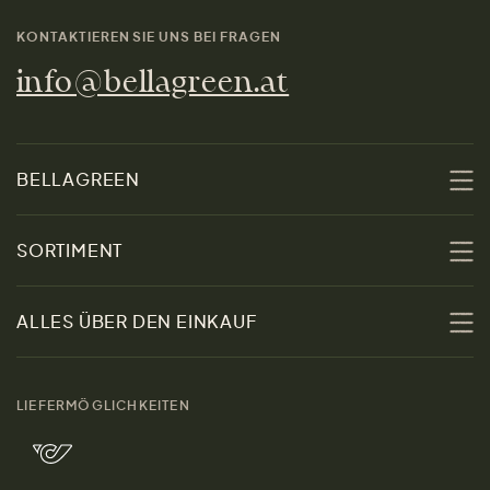
KONTAKTIEREN SIE UNS BEI FRAGEN
info@bellagreen.at
BELLAGREEN
Über uns
SORTIMENT
Nachhaltigkeit
Sale
ALLES ÜBER DEN EINKAUF
Materialien
Damen
Größenratgeber
Kontakt
LIEFERMÖGLICHKEITEN
Herren
Rücksendung der Ware
Marken
Wohnen
Versand und Zahlung