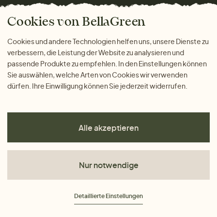
Bella Green Magazin
Geschenke
Cookies von BellaGreen
Warum bei uns einkaufen
ZAHLUNGSMÖGLICHKEITEN
Cookies und andere Technologien helfen uns, unsere Dienste zu
verbessern, die Leistung der Website zu analysieren und
passende Produkte zu empfehlen. In den Einstellungen können
Sie auswählen, welche Arten von Cookies wir verwenden
dürfen. Ihre Einwilligung können Sie jederzeit widerrufen.
Alle akzeptieren
Nur notwendige
AGB
Detaillierte Einstellungen
Datenschutz
Impressum
Cookies