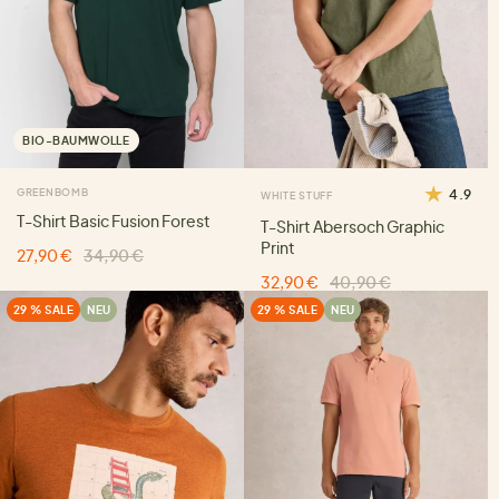
BIO-BAUMWOLLE
GREENBOMB
4.9
WHITE STUFF
T-Shirt Basic Fusion Forest
T-Shirt Abersoch Graphic
Print
27,90 €
34,90 €
32,90 €
40,90 €
29 % SALE
NEU
29 % SALE
NEU