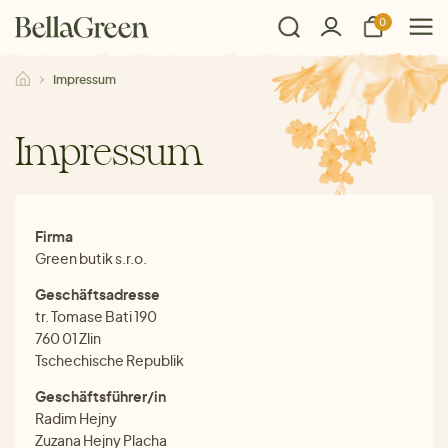
0
Impressum
Impressum
Firma
Green butik s.r.o.
Geschäftsadresse
tr. Tomase Bati 190
760 01 Zlin
Tschechische Republik
Geschäftsführer/in
Radim Hejny
Zuzana Hejny Placha