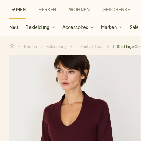
DAMEN
HERREN
WOHNEN
GESCHENKE
Neu
Herren Neu
Kategorien
Geschenke für Frauen
Sale Damen
Bekleidung
Bekleidung
Marken
Sale Herren
Accessoires
Geschenke für Männer
Sale
Marken
Marken
Sale
Gesch
Sale
Damen
Bekleidung
T-Shirts & Tops
T-Shirt Inge Ch