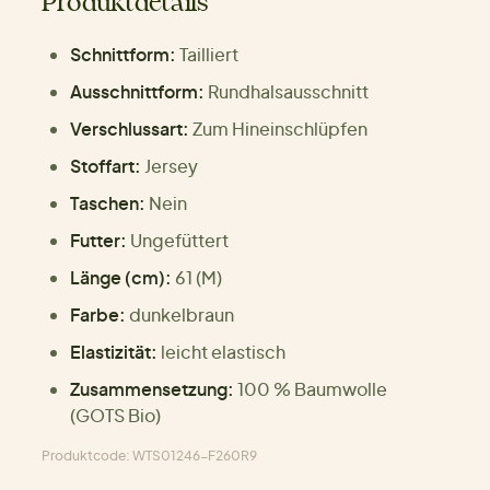
Produktdetails
Schnittform:
Tailliert
Ausschnittform:
Rundhalsausschnitt
Verschlussart:
Zum Hineinschlüpfen
Stoffart:
Jersey
Taschen:
Nein
Futter:
Ungefüttert
Länge (cm):
61 (M)
Farbe:
dunkelbraun
Elastizität:
leicht elastisch
Zusammensetzung:
100 % Baumwolle
(GOTS Bio)
Produktcode: WTS01246-F260R9