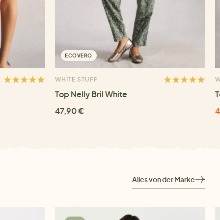
ECOVERO
WHITE STUFF
W
Top Nelly Bril White
T
47,90 €
4
Alles von der Marke