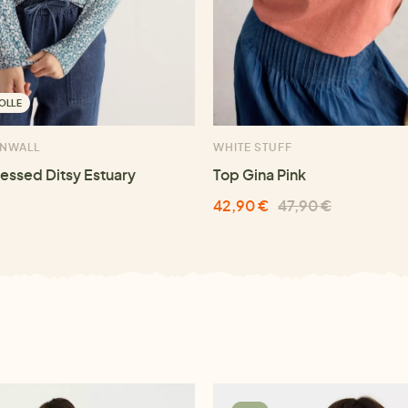
OLLE
RNWALL
WHITE STUFF
ressed Ditsy Estuary
Top Gina Pink
42,90 €
47,90 €