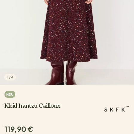
1
/
4
NEU
Kleid Irantzu Cailloux
119,90 €