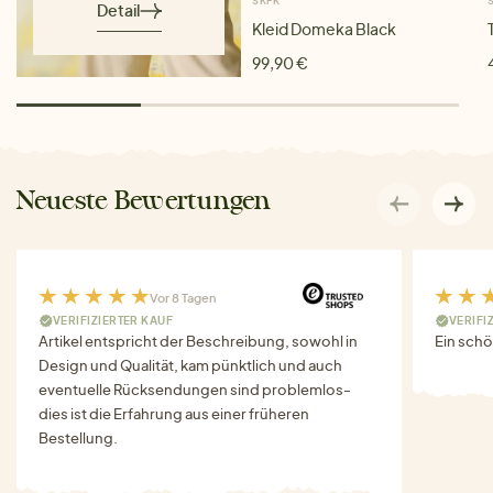
SKFK
Detail
Kleid Domeka Black
99,90 €
Neueste Bewertungen
Vor 8 Tagen
VERIFIZIERTER KAUF
VERIFI
Artikel entspricht der Beschreibung, sowohl in
Ein schö
Design und Qualität, kam pünktlich und auch
eventuelle Rücksendungen sind problemlos-
dies ist die Erfahrung aus einer früheren
Bestellung.