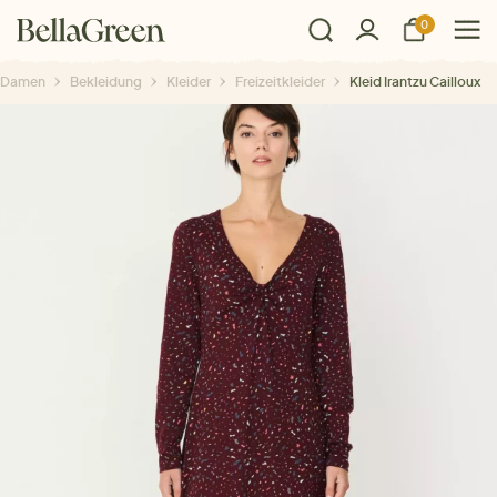
0
Damen
Bekleidung
Kleider
Freizeitkleider
Kleid Irantzu Cailloux