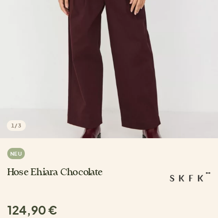
1
/
3
NEU
Hose Ehiara Chocolate
124,90 €