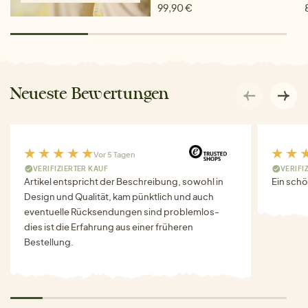
99,90 €
Neueste Bewertungen
Vor 5 Tagen
VERIFIZIERTER KAUF
VERIFI
Artikel entspricht der Beschreibung, sowohl in
Ein schö
Design und Qualität, kam pünktlich und auch
eventuelle Rücksendungen sind problemlos-
dies ist die Erfahrung aus einer früheren
Bestellung.