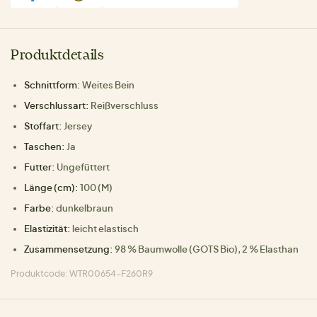
Produktdetails
Schnittform:
Weites Bein
Verschlussart:
Reißverschluss
Stoffart:
Jersey
Taschen:
Ja
Futter:
Ungefüttert
Länge (cm):
100 (M)
Farbe:
dunkelbraun
Elastizität:
leicht elastisch
Zusammensetzung:
98 % Baumwolle (GOTS Bio), 2 % Elasthan
Produktcode: WTR00654-F260R9