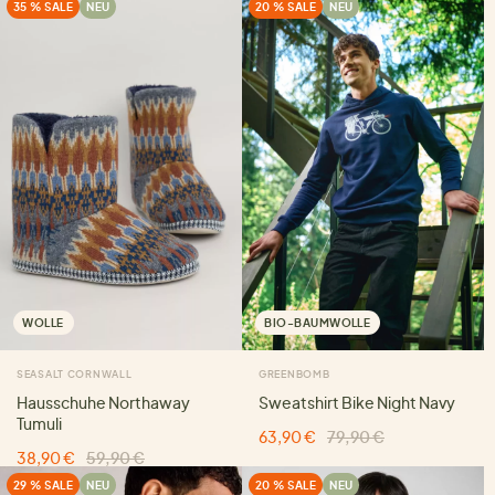
35 % SALE
NEU
20 % SALE
NEU
WOLLE
BIO-BAUMWOLLE
SEASALT CORNWALL
GREENBOMB
Hausschuhe Northaway
Sweatshirt Bike Night Navy
Tumuli
63,90 €
79,90 €
38,90 €
59,90 €
29 % SALE
NEU
20 % SALE
NEU