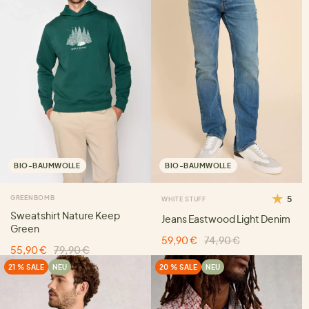
BIO-BAUMWOLLE
BIO-BAUMWOLLE
GREENBOMB
5
WHITE STUFF
Sweatshirt Nature Keep
Jeans Eastwood Light Denim
Green
59,90 €
74,90 €
55,90 €
79,90 €
21 % SALE
NEU
20 % SALE
NEU