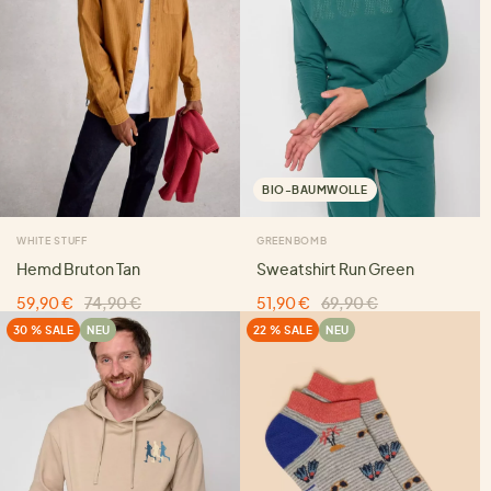
BIO-BAUMWOLLE
WHITE STUFF
GREENBOMB
Hemd Bruton Tan
Sweatshirt Run Green
59,90 €
74,90 €
51,90 €
69,90 €
30 % SALE
NEU
22 % SALE
NEU