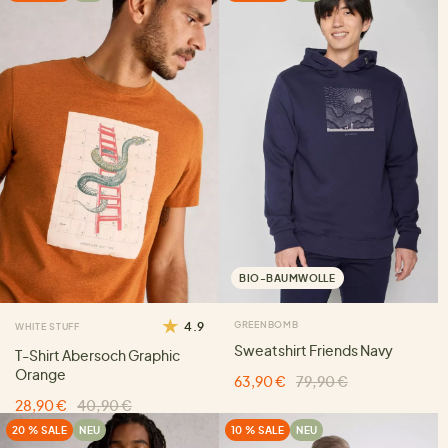
BIO-BAUMWOLLE
4.9
GREENBOMB
WHITE STUFF
Sweatshirt Friends Navy
T-Shirt Abersoch Graphic
Orange
63,90 €
79,90 €
28,90 €
40,90 €
20 % SALE
NEU
10 % SALE
NEU