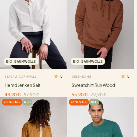
BIO-BAUMWOLLE
BIO-BAUMWOLLE
5
5
SEASALT CORNWALL
GREENBOMB
Hemd Jenken Salt
Sweatshirt Run Wood
48,90 €
97,90 €
55,90 €
79,90 €
20 % SALE
NEU
26 % SALE
NEU