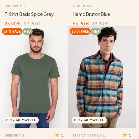
GREENBOMB
WHITE STUFF
T-Shirt Basic Spice Grey
Hemd Bruton Blue
23,90 €
29,90 €
55,90 €
69,90 €
29 % SALE
NEU
20 % SALE
NEU
BIO-BAUMWOLLE
BIO-BAUMWOLLE
5
5
GREENBOMB
SEASALT CORNWALL