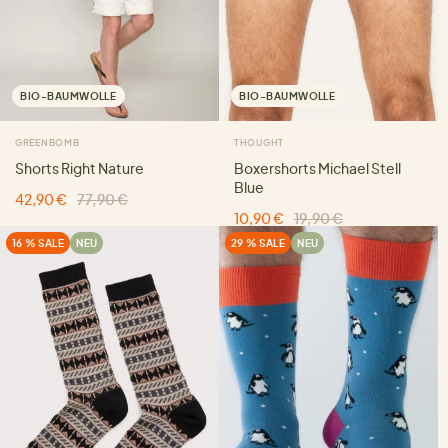
BIO-BAUMWOLLE
BIO-BAUMWOLLE
GREENBOMB
THOUGHT
Shorts Right Nature
Boxershorts Michael Stell
Blue
42,90 €
77,90 €
10,90 €
19,90 €
16 % SALE
NEU
29 % SALE
NEU