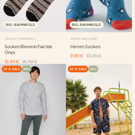
BIO-BAUMWOLLE
BIO-BAUMWOLLE
SEASALT CORNWALL
DORIS AND DUDE
Socken Bloomin Fair Isle
Herren Socken
Onyx
9,90 €
13,90 €
15,90 €
18,90 €
39 % SALE
NEU
40 % SALE
NEU