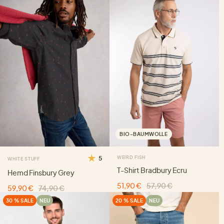
BIO-BAUMWOLLE
5
WEIRD FISH
WHITE STUFF
T-Shirt Bradbury Ecru
Hemd Finsbury Grey
51,90 €
57,90 €
59,90 €
74,90 €
30 % SALE
NEU
20 % SALE
NEU