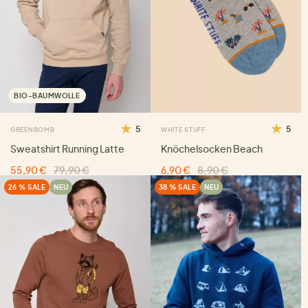
BIO-BAUMWOLLE
5
5
GREENBOMB
WHITE STUFF
Sweatshirt Running Latte
Knöchelsocken Beach
55,90 €
79,90 €
6,90 €
8,90 €
26 % SALE
NEU
38 % SALE
NEU