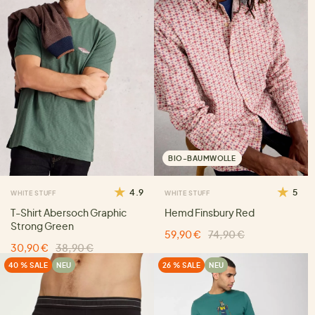
BIO-BAUMWOLLE
4.9
5
WHITE STUFF
WHITE STUFF
T-Shirt Abersoch Graphic
Hemd Finsbury Red
Strong Green
59,90 €
74,90 €
30,90 €
38,90 €
40 % SALE
NEU
26 % SALE
NEU