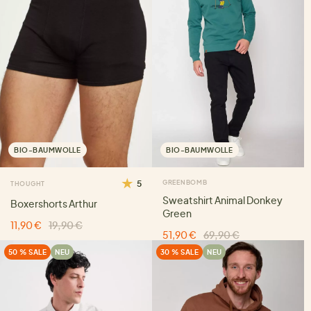
BIO-BAUMWOLLE
BIO-BAUMWOLLE
5
GREENBOMB
THOUGHT
Sweatshirt Animal Donkey
Boxershorts Arthur
Green
11,90 €
19,90 €
51,90 €
69,90 €
50 % SALE
NEU
30 % SALE
NEU