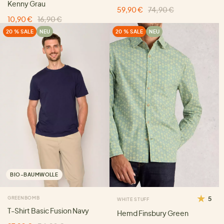
Kenny Grau
59,90 €
74,90 €
10,90 €
16,90 €
20 % SALE
NEU
20 % SALE
NEU
BIO-BAUMWOLLE
GREENBOMB
5
WHITE STUFF
T-Shirt Basic Fusion Navy
Hemd Finsbury Green