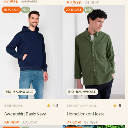
27,90 €
34,90 €
59,90 €
74,90 €
20 % SALE
NEU
20 % SALE
NEU
BIO-BAUMWOLLE
BIO-BAUMWOLLE
4.5
5
GREENBOMB
SEASALT CORNWALL
Sweatshirt Basic Navy
Hemd Jenken Hosta
55,90 €
69,90 €
77,90 €
97,90 €