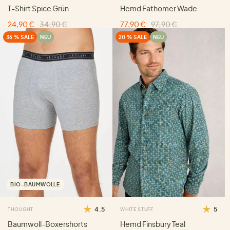
T-Shirt Spice Grün
Hemd Fathomer Wade
24,90 €
34,90 €
77,90 €
97,90 €
36 % SALE
NEU
20 % SALE
NEU
BIO-BAUMWOLLE
4.5
5
THOUGHT
WHITE STUFF
Baumwoll-Boxershorts
Hemd Finsbury Teal