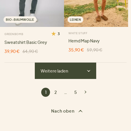
BIO-BAUMWOLLE
LEINEN
3
WHITE STUFF
GREENBOMB
Hemd Map Navy
Sweatshirt Basic Grey
35,90 €
59,90 €
39,90 €
64,90 €
Weitere laden
1
2
…
5
Nach oben