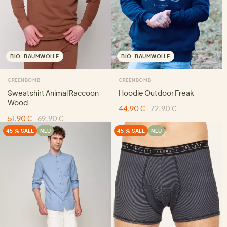
BIO-BAUMWOLLE
BIO-BAUMWOLLE
GREENBOMB
GREENBOMB
Sweatshirt Animal Raccoon
Hoodie Outdoor Freak
Wood
44,90 €
72,90 €
51,90 €
69,90 €
45 % SALE
NEU
45 % SALE
NEU