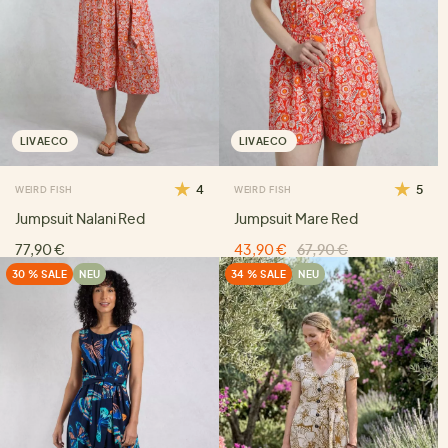
LIVAECO
LIVAECO
4
5
WEIRD FISH
WEIRD FISH
Jumpsuit Nalani Red
Jumpsuit Mare Red
77,90 €
43,90 €
67,90 €
30 % SALE
NEU
34 % SALE
NEU