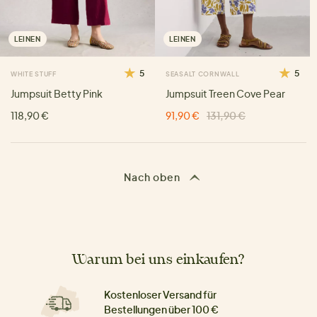
LEINEN
LEINEN
5
5
WHITE STUFF
SEASALT CORNWALL
Jumpsuit Betty Pink
Jumpsuit Treen Cove Pear
118,90 €
91,90 €
131,90 €
Nach oben
Warum bei uns einkaufen?
Kostenloser Versand für
Bestellungen über 100 €