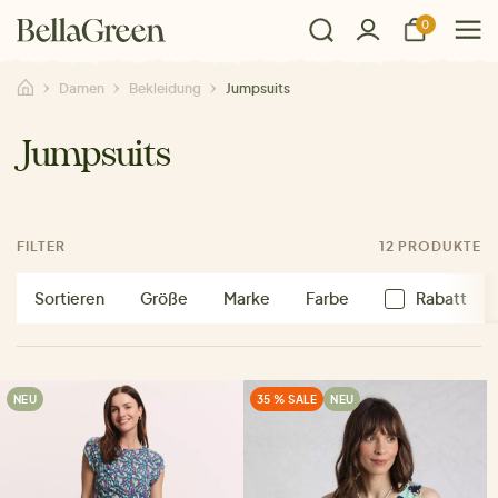
0
Damen
Bekleidung
Jumpsuits
Jumpsuits
FILTER
12 PRODUKTE
Sortieren
Größe
Marke
Farbe
Rabatt
NEU
35 % SALE
NEU