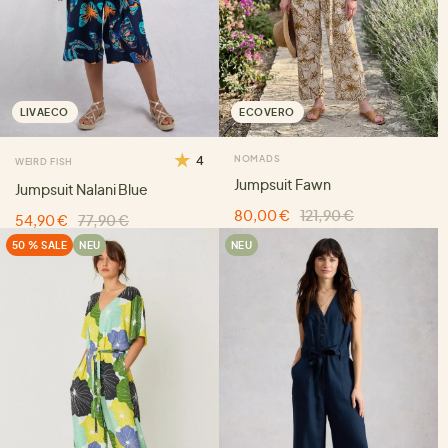
LIVAECO
ECOVERO
4
NOMADS
WEIRD FISH
Jumpsuit Fawn
Jumpsuit Nalani Blue
80,00 €
121,90 €
54,90 €
77,90 €
50 % SALE
NEU
NEU