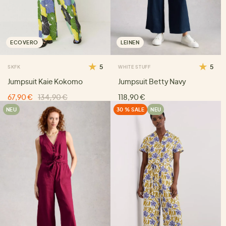
ECOVERO
LEINEN
5
5
SKFK
WHITE STUFF
Jumpsuit Kaie Kokomo
Jumpsuit Betty Navy
67,90 €
134,90 €
118,90 €
NEU
30 % SALE
NEU