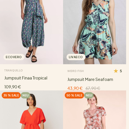
ECOVERO
LIVAECO
TRANQUILLO
5
WEIRD FISH
Jumpsuit Finaa Tropical
Jumpsuit Mare Seafoam
109,90 €
43,90 €
67,90 €
35 % SALE
NEU
50 % SALE
NEU