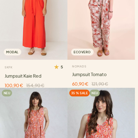
MODAL
ECOVERO
5
NOMADS
SKFK
Jumpsuit Tomato
Jumpsuit Kaie Red
60,90 €
121,90 €
100,90 €
154,90 €
NEU
35 % SALE
NEU