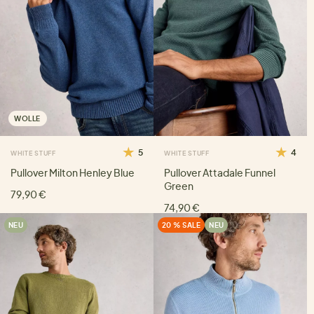
WOLLE
5
4
WHITE STUFF
WHITE STUFF
Pullover Milton Henley Blue
Pullover Attadale Funnel
Green
79,90 €
74,90 €
NEU
20 % SALE
NEU