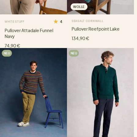
WOLLE
4
SEASALT CORNWALL
WHITE STUFF
Pullover Reefpoint Lake
Pullover Attadale Funnel
Navy
134,90 €
74,90 €
NEU
NEU