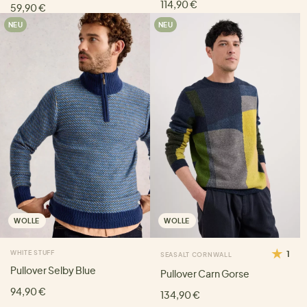
114,90 €
59,90 €
NEU
NEU
WOLLE
WOLLE
WHITE STUFF
1
SEASALT CORNWALL
Pullover Selby Blue
Pullover Carn Gorse
94,90 €
134,90 €