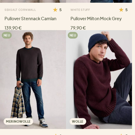
5
5
SEASALT CORNWALL
WHITE STUFF
Pullover Stennack Camlan
Pullover Milton Mock Grey
139,90 €
79,90 €
NEU
NEU
MERINOWOLLE
WOLLE