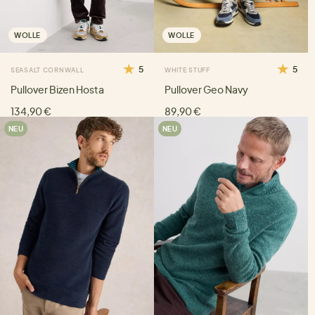
WOLLE
WOLLE
5
5
SEASALT CORNWALL
WHITE STUFF
Pullover Bizen Hosta
Pullover Geo Navy
134,90 €
89,90 €
NEU
NEU