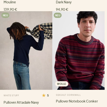
Mouline
Dark Navy
139,90 €
94,90 €
NEU
NEU
WOLLE
5
SEASALT CORNWALL
WHITE STUFF
Pullover Notebook Conker
Pullover Attadale Navy