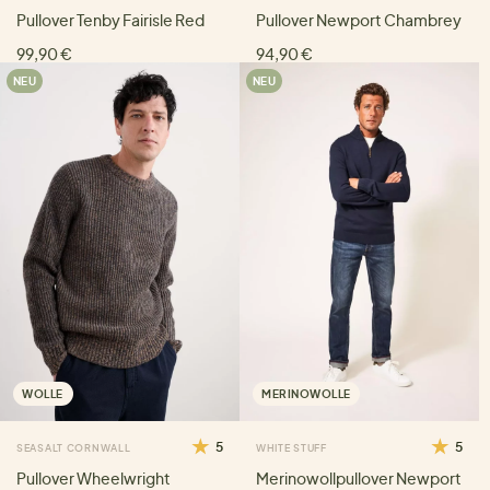
Pullover Tenby Fairisle Red
Pullover Newport Chambrey
99,90 €
94,90 €
NEU
NEU
WOLLE
MERINOWOLLE
5
5
SEASALT CORNWALL
WHITE STUFF
Pullover Wheelwright
Merinowollpullover Newport