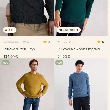
WOLLE
MERINOWOLLE
5
5
SEASALT CORNWALL
WHITE STUFF
Pullover Bizen Onyx
Pullover Newport Emerald
134,90 €
94,90 €
NEU
NEU