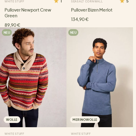
1
5
WHITE STUFF
SEASALT CORNWALL
Pullover Newport Crew
Pullover Bizen Merlot
Green
134,90 €
89,90 €
NEU
NEU
WOLLE
MERINOWOLLE
WHITE STUFF
WHITE STUFF