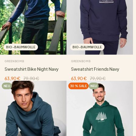
BIO-BAUMWOLLE
BIO-BAUMWOLLE
GREENBOMB
GREENBOMB
Sweatshirt Bike Night Navy
Sweatshirt Friends Navy
63,90 €
79,90 €
63,90 €
79,90 €
NEU
30 % SALE
NEU