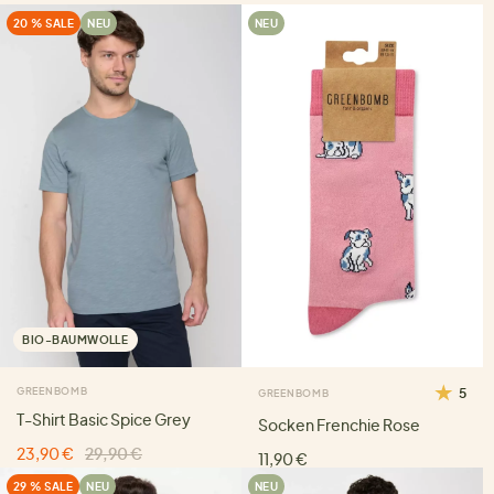
20 % SALE
NEU
NEU
BIO-BAUMWOLLE
GREENBOMB
5
GREENBOMB
T-Shirt Basic Spice Grey
Socken Frenchie Rose
23,90 €
29,90 €
11,90 €
29 % SALE
NEU
NEU