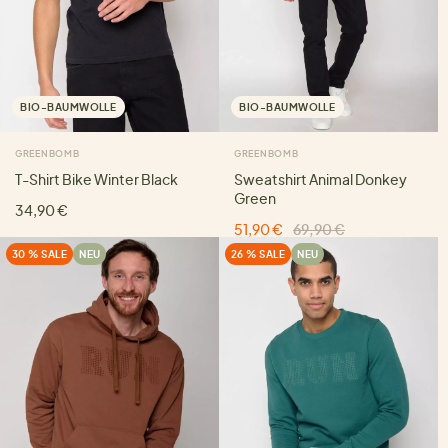
BIO-BAUMWOLLE
BIO-BAUMWOLLE
GREENBOMB
GREENBOMB
T-Shirt Bike Winter Black
Sweatshirt Animal Donkey
Green
34,90 €
51,90 €
69,90 €
30 % SALE
NEU
26 % SALE
NEU