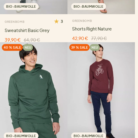
BIO-BAUMWOLLE
BIO-BAUMWOLLE
3
GREENBOMB
GREENBOMB
Shorts Right Nature
Sweatshirt Basic Grey
42,90 €
77,90 €
39,90 €
64,90 €
40 % SALE
NEU
39 % SALE
NEU
BIO-BAUMWOLLE
BIO-BAUMWOLLE