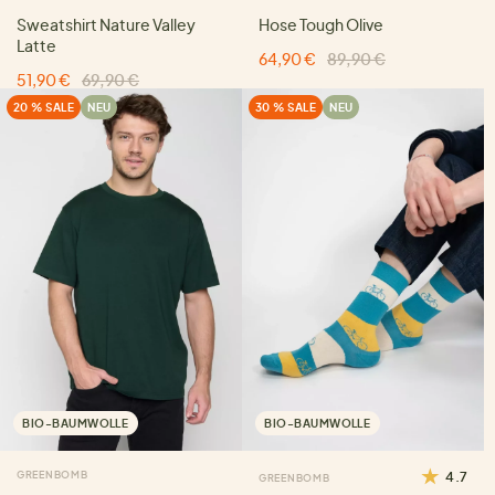
Sweatshirt Nature Valley
Hose Tough Olive
Latte
64,90 €
89,90 €
51,90 €
69,90 €
20 % SALE
NEU
30 % SALE
NEU
BIO-BAUMWOLLE
BIO-BAUMWOLLE
GREENBOMB
4.7
GREENBOMB