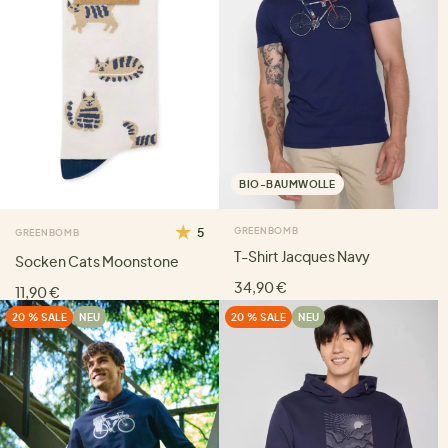
BIO-BAUMWOLLE
5
GREENBOMB
GREENBOMB
T-Shirt Jacques Navy
Socken Cats Moonstone
34,90 €
11,90 €
20 % SALE
NEU
20 % SALE
NEU