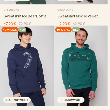
GREENBOMB
GREENBOMB
Sweatshirt Ice Bear Bottle
Sweatshirt Moose Velvet
47,90 €
79,90 €
42,90 €
69,90 €
40 % SALE
NEU
30 % SALE
NEU
BIO-BAUMWOLLE
BIO-BAUMWOLLE