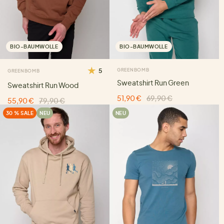
BIO-BAUMWOLLE
BIO-BAUMWOLLE
5
GREENBOMB
GREENBOMB
Sweatshirt Run Green
Sweatshirt Run Wood
51,90 €
69,90 €
55,90 €
79,90 €
30 % SALE
NEU
NEU