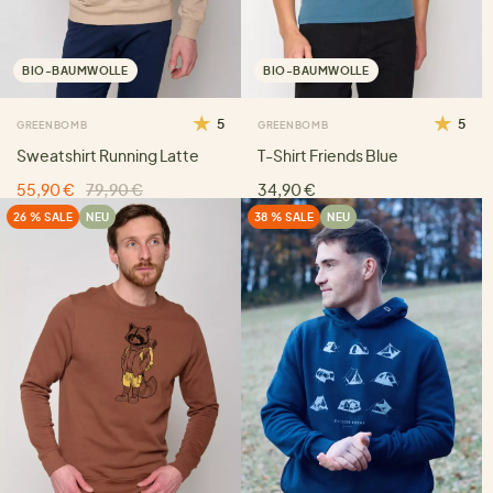
BIO-BAUMWOLLE
BIO-BAUMWOLLE
5
5
GREENBOMB
GREENBOMB
Sweatshirt Running Latte
T-Shirt Friends Blue
55,90 €
79,90 €
34,90 €
26 % SALE
NEU
38 % SALE
NEU