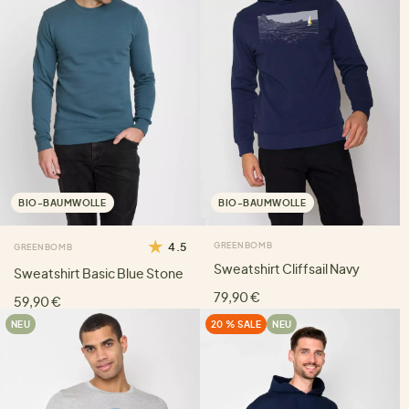
BIO-BAUMWOLLE
BIO-BAUMWOLLE
4.5
GREENBOMB
GREENBOMB
Sweatshirt Cliffsail Navy
Sweatshirt Basic Blue Stone
79,90 €
59,90 €
NEU
20 % SALE
NEU