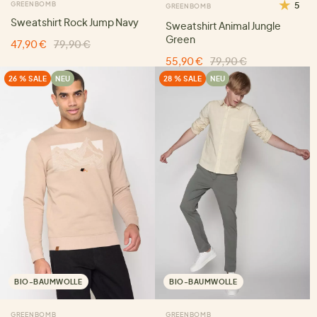
GREENBOMB
5
GREENBOMB
Sweatshirt Rock Jump Navy
Sweatshirt Animal Jungle
Green
47,90 €
79,90 €
55,90 €
79,90 €
26 % SALE
NEU
28 % SALE
NEU
BIO-BAUMWOLLE
BIO-BAUMWOLLE
GREENBOMB
GREENBOMB