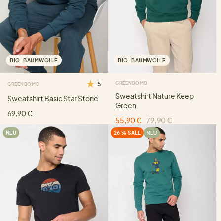
BIO-BAUMWOLLE
BIO-BAUMWOLLE
5
GREENBOMB
GREENBOMB
Sweatshirt Nature Keep
Sweatshirt Basic Star Stone
Green
69,90 €
55,90 €
79,90 €
NEU
26 % SALE
NEU