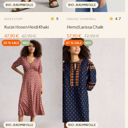
BIO-BAUMWOLLE
BIO-BAUMWOLLE
5
4.7
WHITE STUFF
SEASALT CORNWALL
Kurze Hosen Heidi Khaki
Hemd Larissa Chalk
47,90 €
67,90 €
57,90 €
72,90 €
20 % SALE
NEU
47 % SALE
NEU
BIO-BAUMWOLLE
BIO-BAUMWOLLE