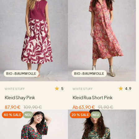
BIO-BAUMWOLLE
BIO-BAUMWOLLE
5
4.9
WHITE STUFF
WHITE STUFF
Kleid Shay Pink
Kleid Rua Short Pink
87,90 €
109,90 €
Ab 63,90 €
91,90 €
40 % SALE
NEU
20 % SALE
NEU