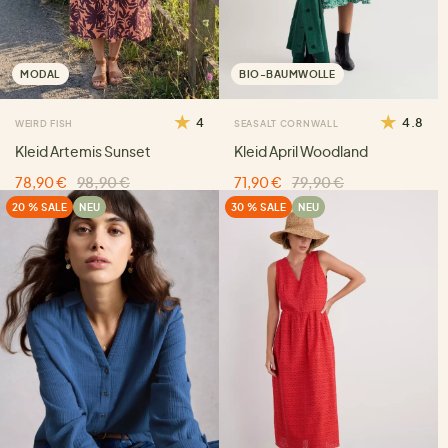
MODAL
BIO-BAUMWOLLE
4
4.8
WEIRD FISH
SEASALT CORNWALL
Kleid Artemis Sunset
Kleid April Woodland
78,90 €
98,90 €
71,90 €
79,90 €
20 % SALE
NEU
30 % SALE
NEU