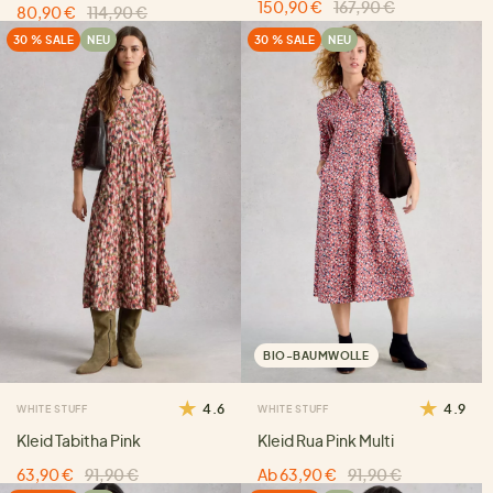
150,90 €
167,90 €
80,90 €
114,90 €
30 % SALE
NEU
30 % SALE
NEU
BIO-BAUMWOLLE
4.6
4.9
WHITE STUFF
WHITE STUFF
Kleid Tabitha Pink
Kleid Rua Pink Multi
63,90 €
91,90 €
Ab 63,90 €
91,90 €