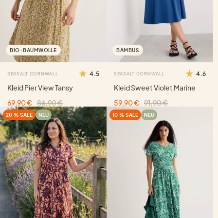
BIO-BAUMWOLLE
BAMBUS
4.5
4.6
SEASALT CORNWALL
SEASALT CORNWALL
Kleid Pier View Tansy
Kleid Sweet Violet Marine
69,90 €
86,90 €
59,90 €
91,90 €
20 % SALE
NEU
10 % SALE
NEU