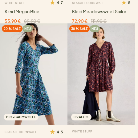
4.7
5
WHITE STUFF
SEASALT CORNWALL
Kleid Megan Blue
Kleid Meadowsweet Sailor
53,90 €
89,90 €
72,90 €
111,90 €
20 % SALE
NEU
38 % SALE
NEU
BIO-BAUMWOLLE
LIVAECO
4.5
WHITE STUFF
SEASALT CORNWALL