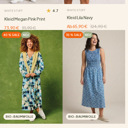
4.7
WHITE STUFF
WHITE STUFF
Kleid Lila Navy
Kleid Megan Pink Print
Ab 65,90 €
124,90 €
73,90 €
91,90 €
40 % SALE
NEU
35 % SALE
NEU
BIO-BAUMWOLLE
BIO-BAUMWOLLE