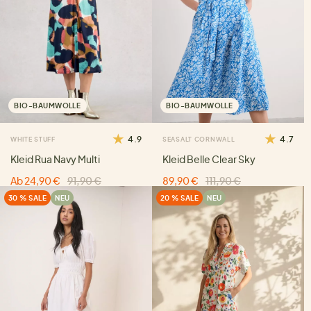
BIO-BAUMWOLLE
BIO-BAUMWOLLE
4.9
4.7
WHITE STUFF
SEASALT CORNWALL
Kleid Rua Navy Multi
Kleid Belle Clear Sky
Ab 24,90 €
91,90 €
89,90 €
111,90 €
30 % SALE
NEU
20 % SALE
NEU