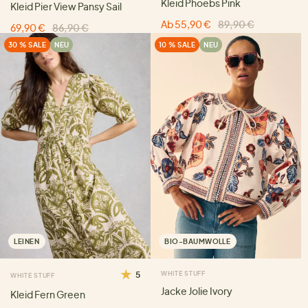
Kleid Phoebs Pink
Kleid Pier View Pansy Sail
Ab 55,90 €
89,90 €
69,90 €
86,90 €
30 % SALE
NEU
10 % SALE
NEU
LEINEN
BIO-BAUMWOLLE
5
WHITE STUFF
WHITE STUFF
Jacke Jolie Ivory
Kleid Fern Green