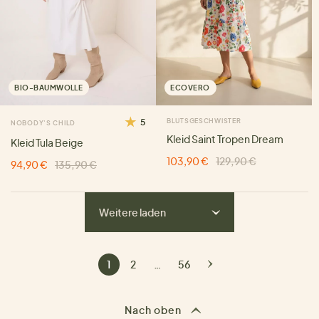
BIO-BAUMWOLLE
ECOVERO
5
BLUTSGESCHWISTER
NOBODY'S CHILD
Kleid Saint Tropen Dream
Kleid Tula Beige
103,90 €
129,90 €
94,90 €
135,90 €
Weitere laden
1
2
…
56
Nach oben