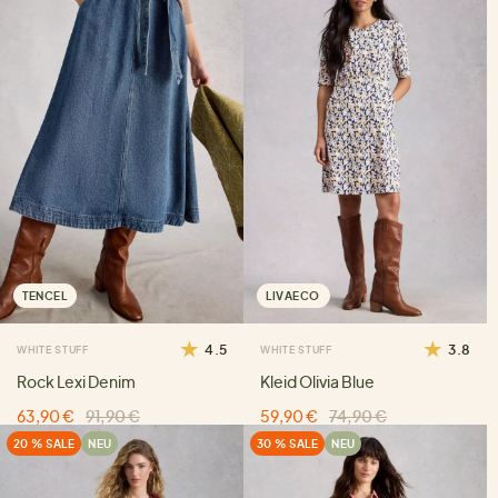
TENCEL
LIVAECO
4.5
3.8
WHITE STUFF
WHITE STUFF
Rock Lexi Denim
Kleid Olivia Blue
63,90 €
91,90 €
59,90 €
74,90 €
20 % SALE
NEU
30 % SALE
NEU