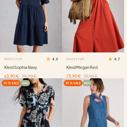
4.5
4.7
WHITE STUFF
WHITE STUFF
Kleid Sophia Navy
Kleid Megan Red
63,90 €
79,90 €
73,90 €
91,90 €
20 % SALE
NEU
35 % SALE
NEU