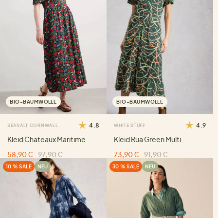
BIO-BAUMWOLLE
BIO-BAUMWOLLE
4.8
4.9
SEASALT CORNWALL
WHITE STUFF
Kleid Chateaux Maritime
Kleid Rua Green Multi
58,90 €
97,90 €
73,90 €
91,90 €
10 % SALE
NEU
30 % SALE
NEU