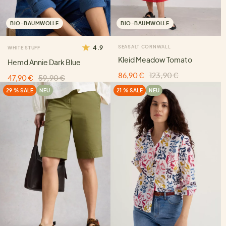
BIO-BAUMWOLLE
BIO-BAUMWOLLE
4.9
SEASALT CORNWALL
WHITE STUFF
Kleid Meadow Tomato
Hemd Annie Dark Blue
86,90 €
123,90 €
47,90 €
59,90 €
29 % SALE
NEU
21 % SALE
NEU