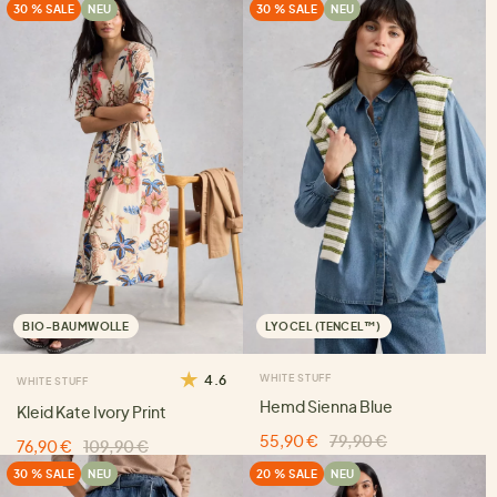
30 % SALE
NEU
30 % SALE
NEU
BIO-BAUMWOLLE
LYOCEL (TENCEL™)
4.6
WHITE STUFF
WHITE STUFF
Hemd Sienna Blue
Kleid Kate Ivory Print
55,90 €
79,90 €
76,90 €
109,90 €
30 % SALE
NEU
20 % SALE
NEU