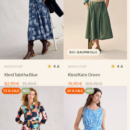
BIO-BAUMWOLLE
4.6
4.6
WHITE STUFF
WHITE STUFF
Kleid Tabitha Blue
Kleid Kate Green
82,90 €
91,90 €
76,90 €
109,90 €
73 % SALE
NEU
20 % SALE
NEU