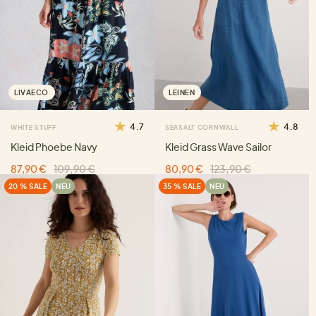
LIVAECO
LEINEN
4.7
4.8
WHITE STUFF
SEASALT CORNWALL
Kleid Phoebe Navy
Kleid Grass Wave Sailor
87,90 €
109,90 €
80,90 €
123,90 €
20 % SALE
NEU
35 % SALE
NEU