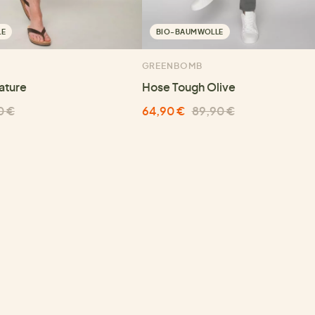
LE
BIO-BAUMWOLLE
GREENBOMB
ature
Hose Tough Olive
0 €
64,90 €
89,90 €