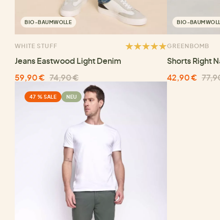
BIO-BAUMWOLLE
BIO-BAUMWOL
WHITE STUFF
GREENBOMB
Jeans Eastwood Light Denim
Shorts Right N
59,90 €
74,90 €
42,90 €
77,9
47 % SALE
NEU