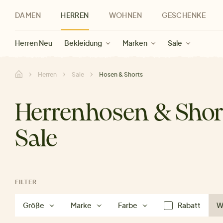
DAMEN
HERREN
WOHNEN
GESCHENKE
Neu
Herren Neu
Kategorien
Geschenke für Frauen
Sale Damen
Bekleidung
Bekleidung
Marken
Sale Herren
Accessoires
Geschenke für Männer
Sale
Marken
Marken
Sale
Gesch
Sale
Herren
Sale
Hosen & Shorts
Herrenhosen & Shor
Sale
FILTER
Größe
Marke
Farbe
Rabatt
We