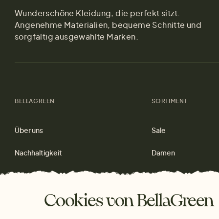
Wunderschöne Kleidung, die perfekt sitzt.
Angenehme Materialien, bequeme Schnitte und
sorgfältig ausgewählte Marken.
BELLAGREEN
SORTIMENT
Über uns
Sale
Nachhaltigkeit
Damen
Materialien
Herren
Kontakt
Wohnen
Cookies von BellaGreen