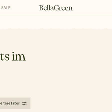
SALE
enke für Kinder
Geschenke für alle
Geschenkgutscheine
ts im
itere Filter