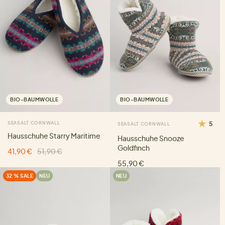
BIO-BAUMWOLLE
BIO-BAUMWOLLE
SEASALT CORNWALL
5
SEASALT CORNWALL
Hausschuhe Starry Maritime
Hausschuhe Snooze
Goldfinch
41,90 €
51,90 €
55,90 €
32 % SALE
NEU
NEU