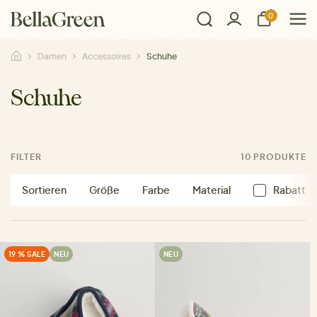
0
Damen
Accessoires
Schuhe
Schuhe
FILTER
10 PRODUKTE
Sortieren
Größe
Farbe
Material
Rabatt
19 % SALE
NEU
NEU