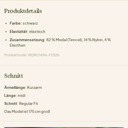
Produktdetails
Farbe:
schwarz
Elastizität:
elastisch
Zusammensetzung:
82 % Modal (Tencel), 14 % Nylon, 4 %
Elasthan
Produktcode: WDR01494-F252N
Schnitt
Ärmellänge:
Kurzarm
Länge:
midi
Schnitt:
Regular Fit
Das Model ist 175 cm groß