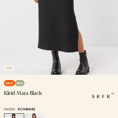
1
/
4
SALE
NEU
Kleid Mara Black
FARBE:
SCHWARZ