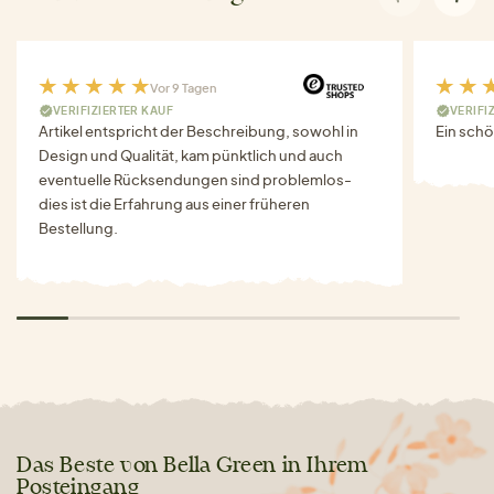
Vor 9 Tagen
VERIFIZIERTER KAUF
VERIFI
Artikel entspricht der Beschreibung, sowohl in
Ein schö
Design und Qualität, kam pünktlich und auch
eventuelle Rücksendungen sind problemlos-
dies ist die Erfahrung aus einer früheren
Bestellung.
Das Beste von Bella Green in Ihrem
Posteingang