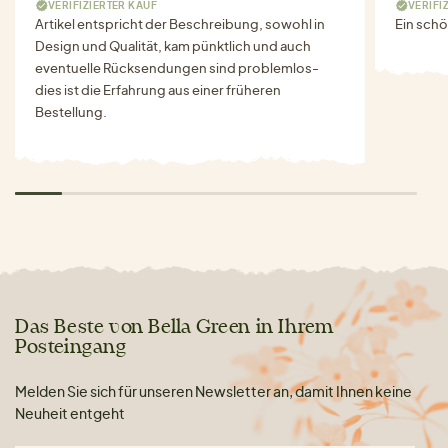
VERIFIZIERTER KAUF
VERIFI
Artikel entspricht der Beschreibung, sowohl in
Ein schö
Design und Qualität, kam pünktlich und auch
eventuelle Rücksendungen sind problemlos-
dies ist die Erfahrung aus einer früheren
Bestellung.
Das Beste von Bella Green in Ihrem
Posteingang
Melden Sie sich für unseren Newsletter an, damit Ihnen keine
Neuheit entgeht