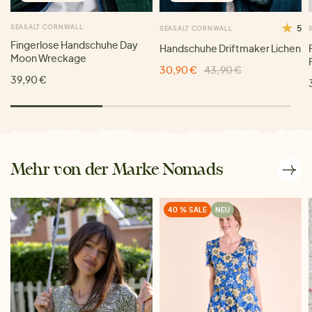
SEASALT CORNWALL
5
SEASALT CORNWALL
Fingerlose Handschuhe Day
Handschuhe Driftmaker Lichen
Moon Wreckage
30,90 €
43,90 €
39,90 €
Mehr von der Marke Nomads
40 % SALE
NEU