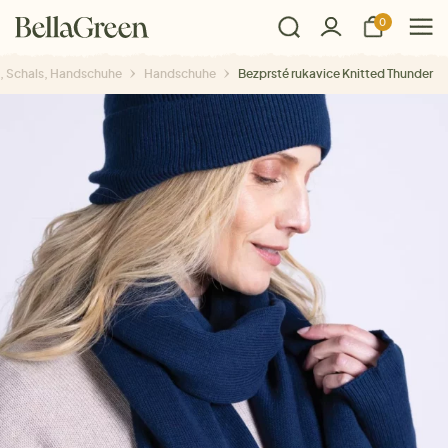
0
, Schals, Handschuhe
Handschuhe
Bezprsté rukavice Knitted Thunder