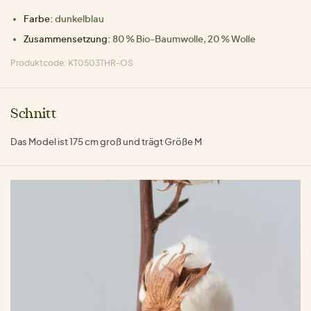
Farbe:
dunkelblau
Zusammensetzung:
80 % Bio-Baumwolle, 20 % Wolle
Produktcode: KT0503THR-OS
Schnitt
Das Model ist 175 cm groß und trägt Größe M