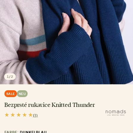
1
/
2
SALE
NEU
Bezprsté rukavice Knitted Thunder
(1)
FARBE:
DUNKELBLAU