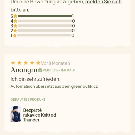
Um eine Bewertung abzugeben,
melden Sie sich
bitte an
.
5
1
4
0
3
0
2
0
1
0
Vor 8 Monaten
Anonym
VERIFIZIERTER KAUF
Ich bin sehr zufrieden.
Automatisch übersetzt aus dem greenbutik.cz
GEKAUFTES PRODUKT
Bezprsté
rukavice Knitted
Thunder