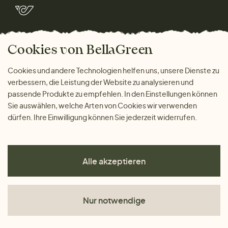
Rücksendung der Ware
Marken
Wohnen
Versand und Zahlung
Bella Green Magazin
Geschenke
Cookies von BellaGreen
Warum bei uns einkaufen
ZAHLUNGSMÖGLICHKEITEN
Cookies und andere Technologien helfen uns, unsere Dienste zu
verbessern, die Leistung der Website zu analysieren und
passende Produkte zu empfehlen. In den Einstellungen können
Sie auswählen, welche Arten von Cookies wir verwenden
dürfen. Ihre Einwilligung können Sie jederzeit widerrufen.
Alle akzeptieren
Nur notwendige
AGB