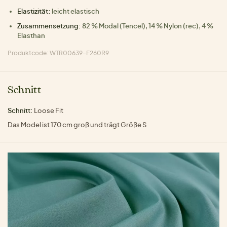
Elastizität:
leicht elastisch
Zusammensetzung:
82 % Modal (Tencel), 14 % Nylon (rec), 4 %
Elasthan
Produktcode: WTR00639-F260R9
Schnitt
Schnitt:
Loose Fit
Das Model ist 170 cm groß und trägt Größe S