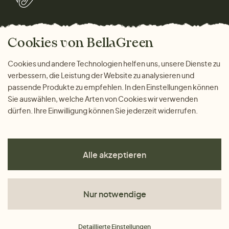
Marken
Wohnen
Versand und Zahlung
Bella Green Magazin
Geschenke
Cookies von BellaGreen
Warum bei uns einkaufen
ZAHLUNGSMÖGLICHKEITEN
Cookies und andere Technologien helfen uns, unsere Dienste zu
verbessern, die Leistung der Website zu analysieren und
passende Produkte zu empfehlen. In den Einstellungen können
Sie auswählen, welche Arten von Cookies wir verwenden
dürfen. Ihre Einwilligung können Sie jederzeit widerrufen.
Alle akzeptieren
Nur notwendige
AGB
Detaillierte Einstellungen