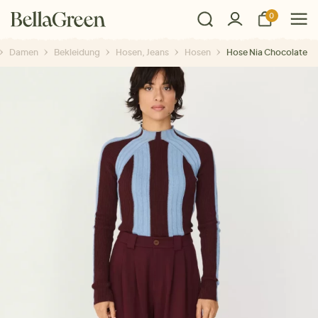
0
Damen
Bekleidung
Hosen, Jeans
Hosen
Hose Nia Chocolate