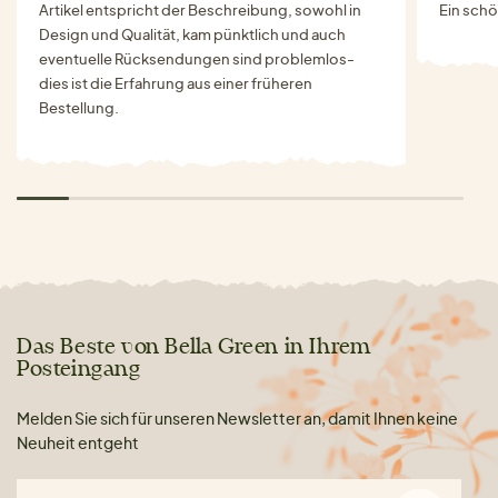
Artikel entspricht der Beschreibung, sowohl in
Ein schö
Design und Qualität, kam pünktlich und auch
eventuelle Rücksendungen sind problemlos-
dies ist die Erfahrung aus einer früheren
Bestellung.
Das Beste von Bella Green in Ihrem
Posteingang
Melden Sie sich für unseren Newsletter an, damit Ihnen keine
Neuheit entgeht