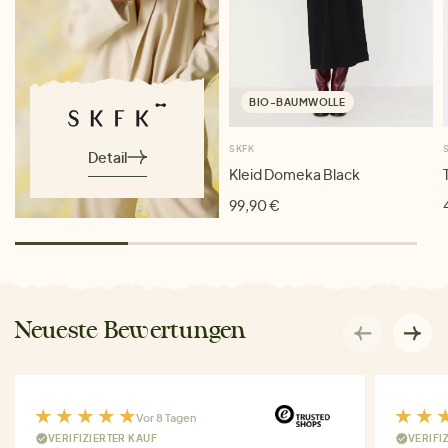
BIO-BAUMWOLLE
SKFK
Detail
Kleid Domeka Black
99,90 €
Neueste Bewertungen
Vor 8 Tagen
VERIFIZIERTER KAUF
VERIFI