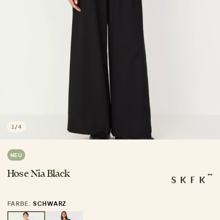
1
/
4
NEU
Hose Nia Black
FARBE:
SCHWARZ