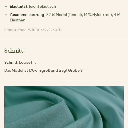
Elastizität:
leicht elastisch
Zusammensetzung:
82 % Modal (Tencel), 14 % Nylon (rec), 4 %
Elasthan
Produktcode: WTR00639-F2602N
Schnitt
Schnitt:
Loose Fit
Das Model ist 170 cm groß und trägt Größe S