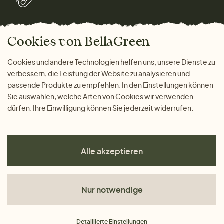
Marken
Wohnen
Versand und Zahlung
Bella Green Magazin
Geschenke
Cookies von BellaGreen
Warum bei uns einkaufen
ZAHLUNGSMÖGLICHKEITEN
Cookies und andere Technologien helfen uns, unsere Dienste zu
verbessern, die Leistung der Website zu analysieren und
passende Produkte zu empfehlen. In den Einstellungen können
Sie auswählen, welche Arten von Cookies wir verwenden
dürfen. Ihre Einwilligung können Sie jederzeit widerrufen.
Alle akzeptieren
Nur notwendige
AGB
Detaillierte Einstellungen