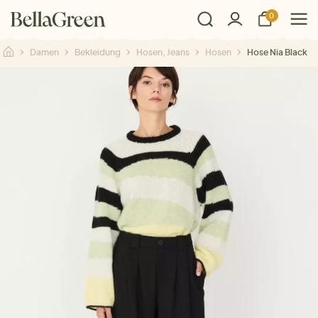
0
Damen
Bekleidung
Hosen, Jeans
Hosen
Hose Nia Black