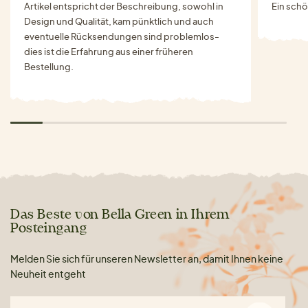
Artikel entspricht der Beschreibung, sowohl in
Ein schö
Design und Qualität, kam pünktlich und auch
eventuelle Rücksendungen sind problemlos-
dies ist die Erfahrung aus einer früheren
Bestellung.
Das Beste von Bella Green in Ihrem
Posteingang
Melden Sie sich für unseren Newsletter an, damit Ihnen keine
Neuheit entgeht