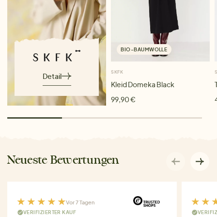
BIO-BAUMWOLLE
SKFK
Detail
Kleid Domeka Black
99,90 €
Neueste Bewertungen
Vor 7 Tagen
VERIFIZIERTER KAUF
VERIFI