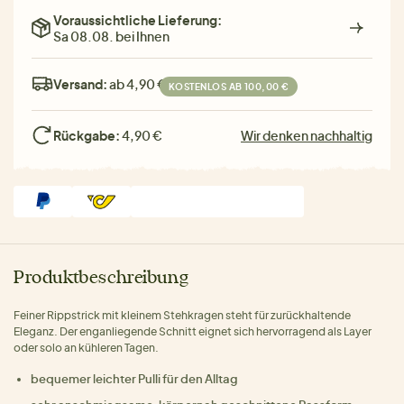
Voraussichtliche Lieferung:
Sa 08.08. bei Ihnen
Versand:
ab 4,90 €
KOSTENLOS AB 100,00 €
Rückgabe:
4,90 €
Wir denken nachhaltig
Produktbeschreibung
Feiner Rippstrick mit kleinem Stehkragen steht für zurückhaltende
Eleganz. Der enganliegende Schnitt eignet sich hervorragend als Layer
oder solo an kühleren Tagen.
bequemer leichter Pulli für den Alltag