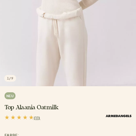
1
/
9
NEU
Top Alaania Oatmilk
(11)
FARBE: