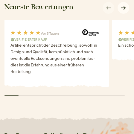
Neueste Bewertungen
Vor 5 Tagen
VERIFIZIERTER KAUF
VERIFI
Artikel entspricht der Beschreibung, sowohl in
Ein schö
Design und Qualität, kam pünktlich und auch
eventuelle Rücksendungen sind problemlos-
dies ist die Erfahrung aus einer früheren
Bestellung.