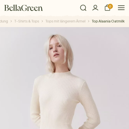
0
idung
T-Shirts & Tops
Tops mit längerem Ärmel
Top Alaania Oatmilk