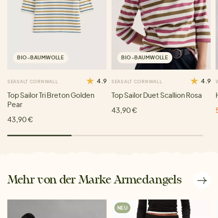
BIO-BAUMWOLLE
BIO-BAUMWOLLE
4.9
4.9
SEASALT CORNWALL
SEASALT CORNWALL
Top Sailor Tri Breton Golden
Top Sailor Duet Scallion Rosa
Pear
43,90 €
43,90 €
Mehr von der Marke Armedangels
NEU