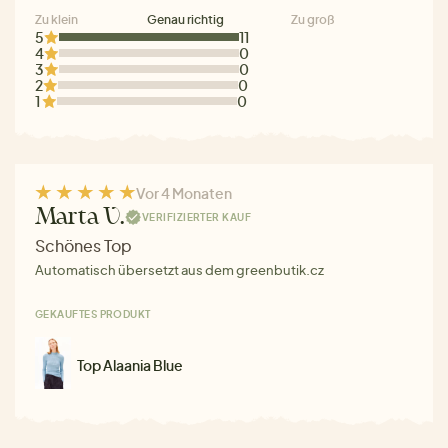
Zu klein
Genau richtig
Zu groß
5
11
4
0
3
0
2
0
1
0
Vor 4 Monaten
Marta V.
VERIFIZIERTER KAUF
Schönes Top
Automatisch übersetzt aus dem greenbutik.cz
GEKAUFTES PRODUKT
Top Alaania Blue