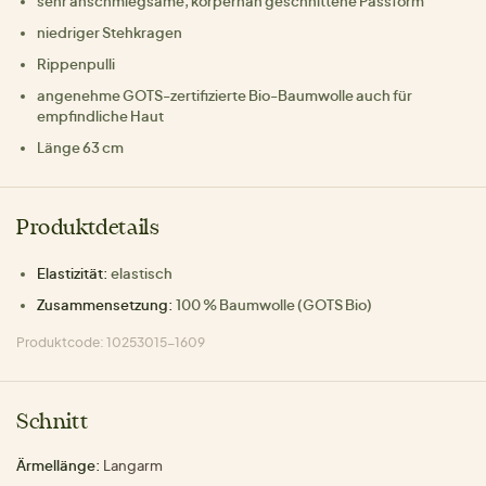
sehr anschmiegsame, körpernah geschnittene Passform
niedriger Stehkragen
Rippenpulli
angenehme GOTS-zertifizierte Bio-Baumwolle auch für
empfindliche Haut
Länge 63 cm
Produktdetails
Elastizität:
elastisch
Zusammensetzung:
100 % Baumwolle (GOTS Bio)
Produktcode: 10253015-1609
Schnitt
Ärmellänge:
Langarm