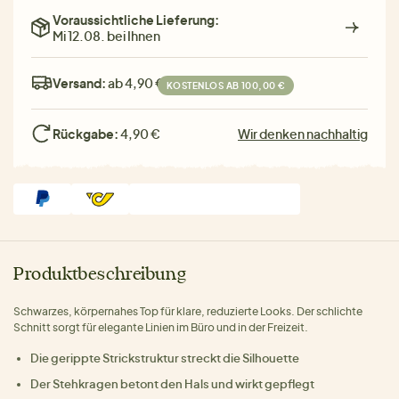
Voraussichtliche Lieferung:
Mi 12.08. bei Ihnen
Versand:
ab 4,90 €
KOSTENLOS AB 100,00 €
Rückgabe:
4,90 €
Wir denken nachhaltig
Produktbeschreibung
Schwarzes, körpernahes Top für klare, reduzierte Looks. Der schlichte
Schnitt sorgt für elegante Linien im Büro und in der Freizeit.
Die gerippte Strickstruktur streckt die Silhouette
Der Stehkragen betont den Hals und wirkt gepflegt