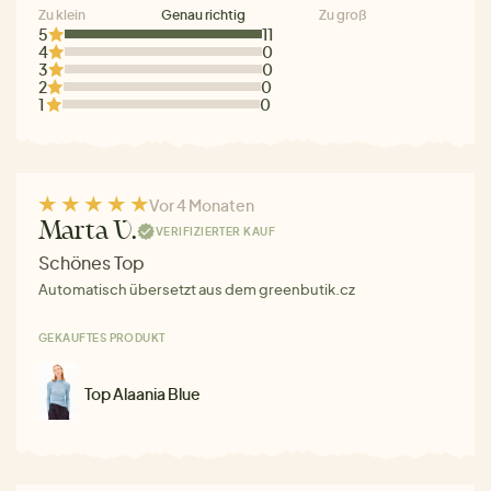
Zu klein
Genau richtig
Zu groß
5
11
4
0
3
0
2
0
1
0
Vor 4 Monaten
Marta V.
VERIFIZIERTER KAUF
Schönes Top
Automatisch übersetzt aus dem greenbutik.cz
GEKAUFTES PRODUKT
Top Alaania Blue