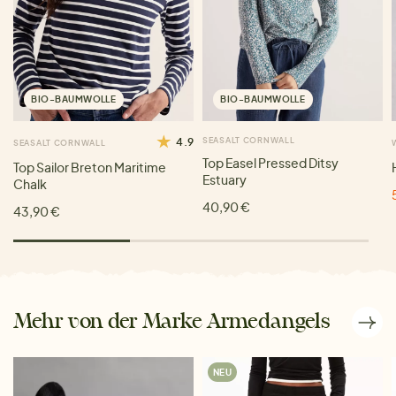
BIO-BAUMWOLLE
BIO-BAUMWOLLE
4.9
SEASALT CORNWALL
SEASALT CORNWALL
Top Easel Pressed Ditsy
Top Sailor Breton Maritime
Estuary
Chalk
40,90 €
43,90 €
Mehr von der Marke Armedangels
NEU