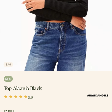
1
/
6
NEU
Top Alaania Black
(11)
FARBE: