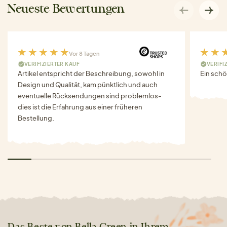
Neueste Bewertungen
Vor 8 Tagen
VERIFIZIERTER KAUF
VERIFI
Artikel entspricht der Beschreibung, sowohl in
Ein schö
Design und Qualität, kam pünktlich und auch
eventuelle Rücksendungen sind problemlos-
dies ist die Erfahrung aus einer früheren
Bestellung.