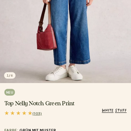
1
/
6
NEU
Top Nelly Notch Green Print
(103)
FARBE:
GRÜN MIT MUSTER