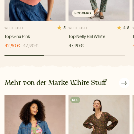
ECOVERO
5
4.8
WHITE STUFF
WHITE STUFF
Top Gina Pink
Top Nelly Bril White
42,90 €
47,90 €
47,90 €
Mehr von der Marke White Stuff
NEU