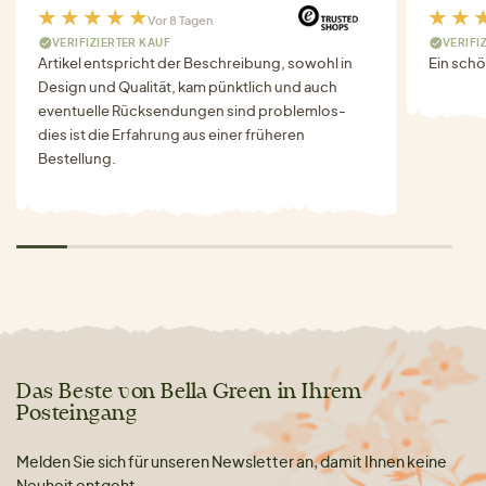
Vor 8 Tagen
VERIFIZIERTER KAUF
VERIFI
Artikel entspricht der Beschreibung, sowohl in
Ein schö
Design und Qualität, kam pünktlich und auch
eventuelle Rücksendungen sind problemlos-
dies ist die Erfahrung aus einer früheren
Bestellung.
Das Beste von Bella Green in Ihrem
Posteingang
Melden Sie sich für unseren Newsletter an, damit Ihnen keine
Neuheit entgeht