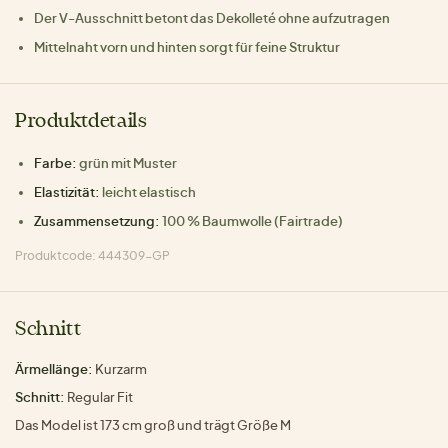
Der V-Ausschnitt betont das Dekolleté ohne aufzutragen
Mittelnaht vorn und hinten sorgt für feine Struktur
Produktdetails
Farbe:
grün mit Muster
Elastizität:
leicht elastisch
Zusammensetzung:
100 % Baumwolle (Fairtrade)
Produktcode: 444309-GP
Schnitt
Ärmellänge:
Kurzarm
Schnitt:
Regular Fit
Das Model ist 173 cm groß und trägt Größe M