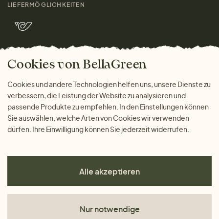
Kontakt
LIEFERMÖGLICHKEITEN
Herren
Rücksendung der Ware
Marken
Wohnen
Versand und Zahlung
Bella Green Magazin
Geschenke
Cookies von BellaGreen
Warum bei uns einkaufen
ZAHLUNGSMÖGLICHKEITEN
Cookies und andere Technologien helfen uns, unsere Dienste zu
verbessern, die Leistung der Website zu analysieren und
passende Produkte zu empfehlen. In den Einstellungen können
Sie auswählen, welche Arten von Cookies wir verwenden
dürfen. Ihre Einwilligung können Sie jederzeit widerrufen.
Alle akzeptieren
Nur notwendige