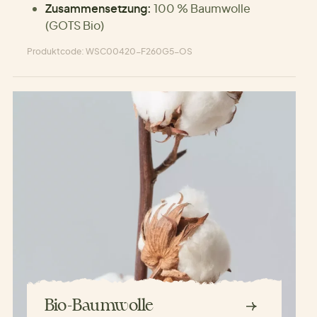
Zusammensetzung:
100 % Baumwolle
(GOTS Bio)
Produktcode: WSC00420-F260G5-OS
Bio-Baumwolle