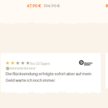
67,90 €
104,90 €
8
Vor 22 Tagen
VERIFIZIERTER KAUF
Die Rücksendung erfolgte sofort aber auf mein
Geld warte ich noch immer.