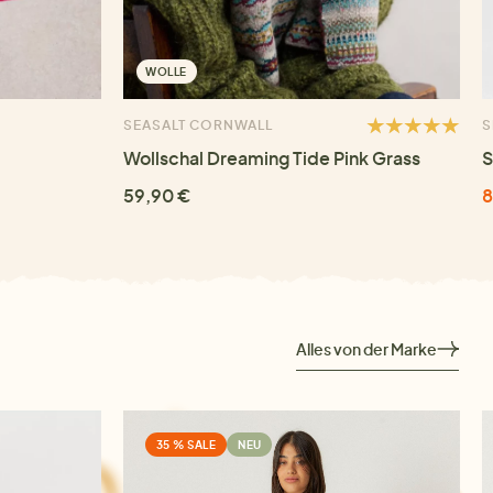
WOLLE
SEASALT CORNWALL
S
Wollschal Dreaming Tide Pink Grass
S
59,90 €
8
Alles von der Marke
35 % SALE
NEU