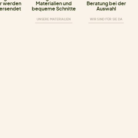
r werden
Materialien und
Beratung bei der
versendet
bequeme Schnitte
Auswahl
UNSERE MATERIALIEN
WIR SIND FÜR SIE DA