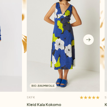
BIO-BAUMWOLLE
SKFK
S
Kleid Kala Kokomo
K