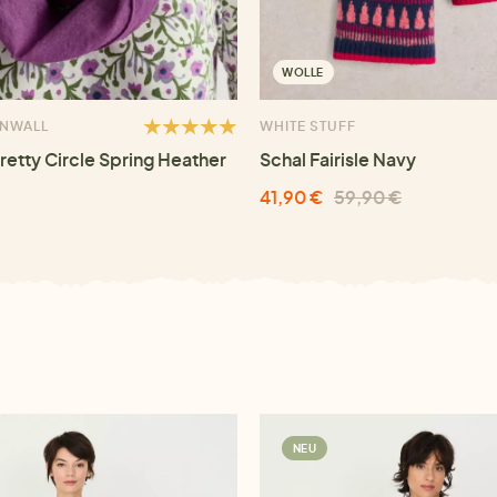
WOLLE
RNWALL
WHITE STUFF
retty Circle Spring Heather
Schal Fairisle Navy
41,90 €
59,90 €
NEU