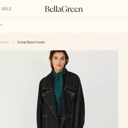
SALE
enke für Kinder
Geschenke für alle
Geschenkgutscheine
chals
Schal Bera Green