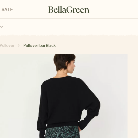
SALE
enke für Kinder
Geschenke für alle
Geschenkgutscheine
Pullover
Pullover Ibar Black