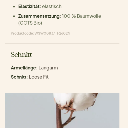
Elastizität:
elastisch
Zusammensetzung:
100 % Baumwolle
(GOTS Bio)
Produktcode: WSW00837-F2602N
Schnitt
Ärmellänge:
Langarm
Schnitt:
Loose Fit