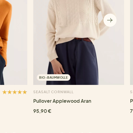
BIO-BAUMWOLLE
SEASALT CORNWALL
S
Pullover Applewood Aran
P
95,90 €
7