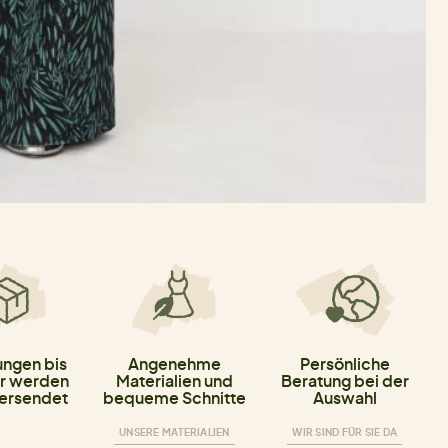
ungen bis
Angenehme
Persönliche
r werden
Materialien und
Beratung bei der
versendet
bequeme Schnitte
Auswahl
UNSERE MATERIALIEN
WIR SIND FÜR SIE DA