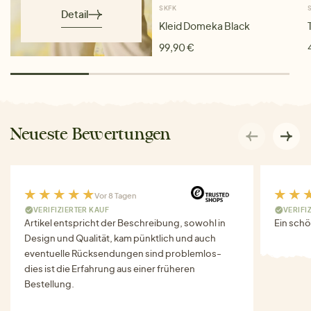
SKFK
Detail
Kleid Domeka Black
99,90 €
Neueste Bewertungen
Vor 8 Tagen
VERIFIZIERTER KAUF
VERIFI
Artikel entspricht der Beschreibung, sowohl in
Ein schö
Design und Qualität, kam pünktlich und auch
eventuelle Rücksendungen sind problemlos-
dies ist die Erfahrung aus einer früheren
Bestellung.