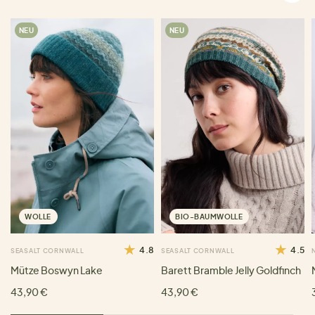
NEU
NEU
WOLLE
BIO-BAUMWOLLE
4.8
4.5
SEASALT CORNWALL
SEASALT CORNWALL
Mütze Boswyn Lake
Barett Bramble Jelly Goldfinch
43,90 €
43,90 €