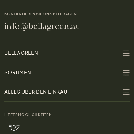
KONTAKTIEREN SIE UNS BEI FRAGEN
info@bellagreen.at
BELLAGREEN
Über uns
SORTIMENT
Nachhaltigkeit
Sale
ALLES ÜBER DEN EINKAUF
Materialien
Damen
Größenratgeber
Kontakt
LIEFERMÖGLICHKEITEN
Herren
Rücksendung der Ware
Marken
Wohnen