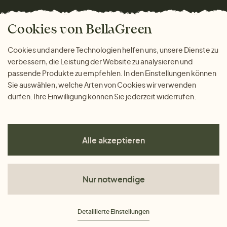
Versand und Zahlung
Bella Green Magazin
Geschenke
Cookies von BellaGreen
Warum bei uns einkaufen
ZAHLUNGSMÖGLICHKEITEN
Cookies und andere Technologien helfen uns, unsere Dienste zu
verbessern, die Leistung der Website zu analysieren und
passende Produkte zu empfehlen. In den Einstellungen können
Sie auswählen, welche Arten von Cookies wir verwenden
dürfen. Ihre Einwilligung können Sie jederzeit widerrufen.
Alle akzeptieren
Nur notwendige
AGB
Detaillierte Einstellungen
Datenschutz
Impressum
Cookies