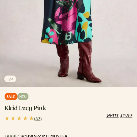
1
/
6
SALE
NEU
Kleid Lucy Pink
(83)
FARBE:
SCHWARZ MIT MUSTER