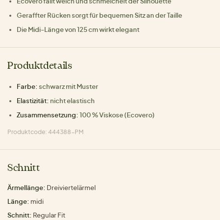
Ecovero fällt weich und schmeichelt der Silhouette
Geraffter Rücken sorgt für bequemen Sitz an der Taille
Die Midi-Länge von 125 cm wirkt elegant
Produktdetails
Farbe:
schwarz mit Muster
Elastizität:
nicht elastisch
Zusammensetzung:
100 % Viskose (Ecovero)
Produktcode: 444388-PM
Schnitt
Ärmellänge:
Dreiviertelärmel
Länge:
midi
Schnitt:
Regular Fit