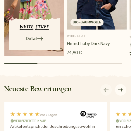
BIO-BAUMWOLLE
WHITE STUFF
Detail
Hemd Libby Dark Navy
74,90 €
Neueste Bewertungen
Vor 7 Tagen
VERIFIZIERTER KAUF
VERIFI
Artikel entspricht der Beschreibung, sowohl in
Ein schö