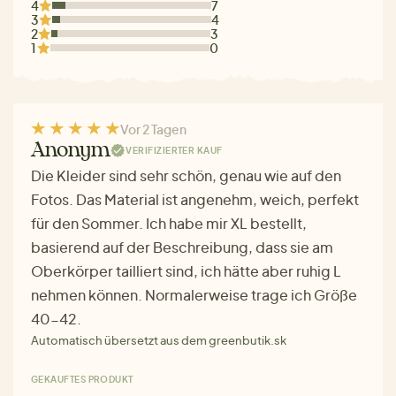
4
7
3
4
2
3
1
0
Vor 2 Tagen
Anonym
VERIFIZIERTER KAUF
Die Kleider sind sehr schön, genau wie auf den
Fotos. Das Material ist angenehm, weich, perfekt
für den Sommer. Ich habe mir XL bestellt,
basierend auf der Beschreibung, dass sie am
Oberkörper tailliert sind, ich hätte aber ruhig L
nehmen können. Normalerweise trage ich Größe
40-42.
Automatisch übersetzt aus dem greenbutik.sk
GEKAUFTES PRODUKT