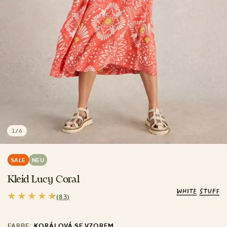
1
/
6
SALE
NEU
Kleid Lucy Coral
(83)
FARBE:
KORÁLOVÁ SE VZOREM