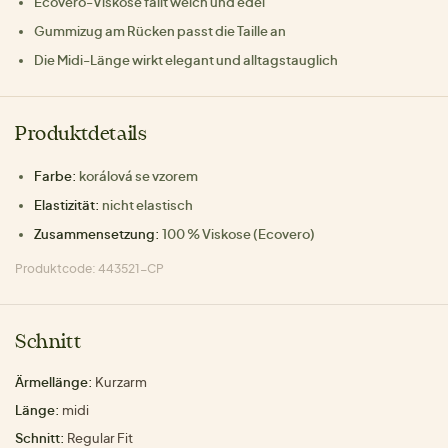
Ecovero-Viskose fällt weich und edel
Gummizug am Rücken passt die Taille an
Die Midi-Länge wirkt elegant und alltagstauglich
Produktdetails
Farbe:
korálová se vzorem
Elastizität:
nicht elastisch
Zusammensetzung:
100 % Viskose (Ecovero)
Produktcode: 443521-CP
Schnitt
Ärmellänge:
Kurzarm
Länge:
midi
Schnitt:
Regular Fit