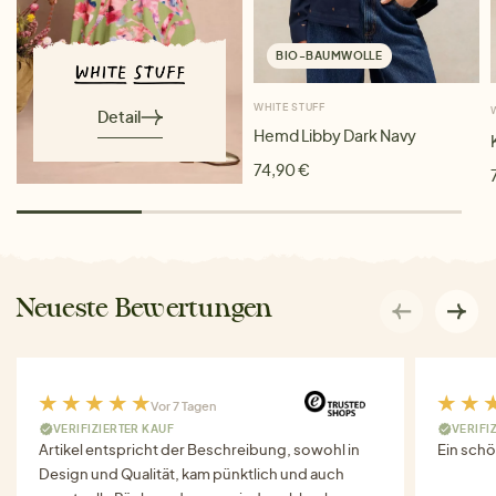
BIO-BAUMWOLLE
WHITE STUFF
Detail
Hemd Libby Dark Navy
74,90 €
Neueste Bewertungen
Vor 7 Tagen
VERIFIZIERTER KAUF
VERIFI
Artikel entspricht der Beschreibung, sowohl in
Ein schö
Design und Qualität, kam pünktlich und auch