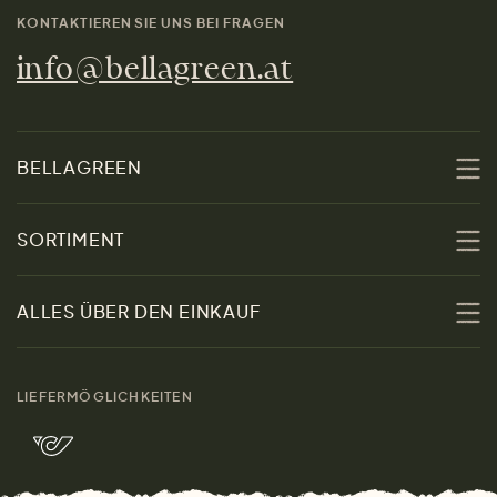
KONTAKTIEREN SIE UNS BEI FRAGEN
info@bellagreen.at
BELLAGREEN
Über uns
SORTIMENT
Nachhaltigkeit
Sale
ALLES ÜBER DEN EINKAUF
Materialien
Damen
Größenratgeber
Kontakt
LIEFERMÖGLICHKEITEN
Herren
Rücksendung der Ware
Marken
Wohnen
Versand und Zahlung