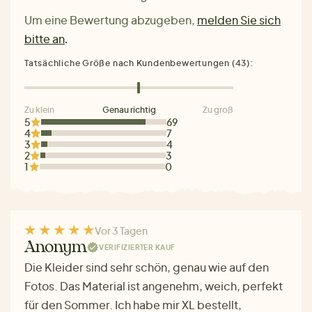
Um eine Bewertung abzugeben,
melden Sie sich
bitte an
.
Tatsächliche Größe nach Kundenbewertungen (43):
Zu klein
Genau richtig
Zu groß
5
69
4
7
3
4
2
3
1
0
Vor 3 Tagen
Anonym
VERIFIZIERTER KAUF
Die Kleider sind sehr schön, genau wie auf den
Fotos. Das Material ist angenehm, weich, perfekt
für den Sommer. Ich habe mir XL bestellt,