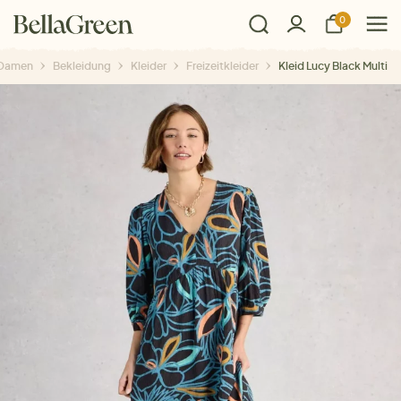
0
Damen
Bekleidung
Kleider
Freizeitkleider
Kleid Lucy Black Multi