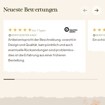
Neueste Bewertungen
Vor 7 Tagen
VERIFIZIERTER KAUF
VERIFI
Artikel entspricht der Beschreibung, sowohl in
Ein schö
Design und Qualität, kam pünktlich und auch
eventuelle Rücksendungen sind problemlos-
dies ist die Erfahrung aus einer früheren
Bestellung.