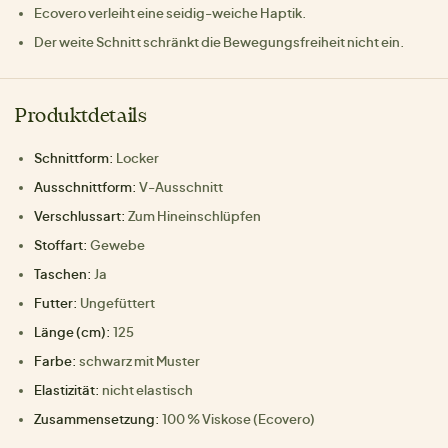
Ecovero verleiht eine seidig-weiche Haptik.
Der weite Schnitt schränkt die Bewegungsfreiheit nicht ein.
Produktdetails
Schnittform:
Locker
Ausschnittform:
V-Ausschnitt
Verschlussart:
Zum Hineinschlüpfen
Stoffart:
Gewebe
Taschen:
Ja
Futter:
Ungefüttert
Länge (cm):
125
Farbe:
schwarz mit Muster
Elastizität:
nicht elastisch
Zusammensetzung:
100 % Viskose (Ecovero)