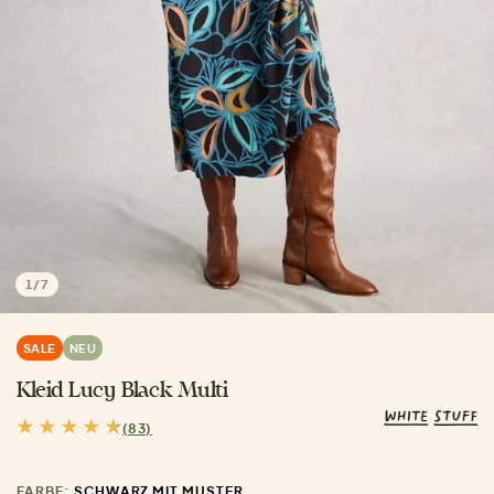
1
/
7
SALE
NEU
Kleid Lucy Black Multi
(83)
FARBE:
SCHWARZ MIT MUSTER