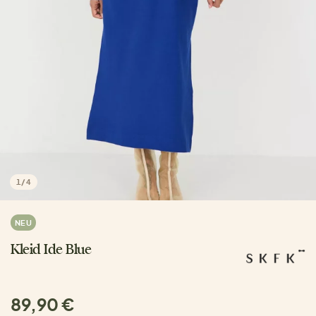
1
/
4
NEU
Kleid Ide Blue
89,90 €