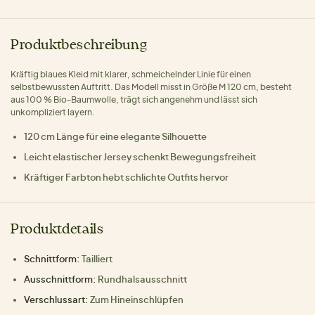
Produktbeschreibung
Kräftig blaues Kleid mit klarer, schmeichelnder Linie für einen
selbstbewussten Auftritt. Das Modell misst in Größe M 120 cm, besteht
aus 100 % Bio-Baumwolle, trägt sich angenehm und lässt sich
unkompliziert layern.
120 cm Länge für eine elegante Silhouette
Leicht elastischer Jersey schenkt Bewegungsfreiheit
Kräftiger Farbton hebt schlichte Outfits hervor
Produktdetails
Schnittform:
Tailliert
Ausschnittform:
Rundhalsausschnitt
Verschlussart:
Zum Hineinschlüpfen