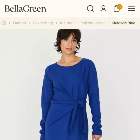
0
Damen
Bekleidung
Kleider
Freizeitkleider
Kleid Ide Blue