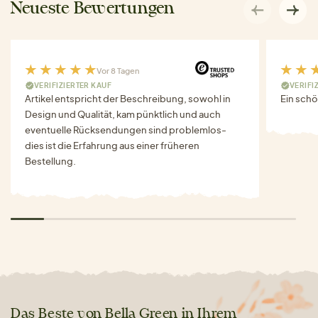
Neueste Bewertungen
Vor 8 Tagen
VERIFIZIERTER KAUF
VERIFI
Artikel entspricht der Beschreibung, sowohl in
Ein schö
Design und Qualität, kam pünktlich und auch
eventuelle Rücksendungen sind problemlos-
dies ist die Erfahrung aus einer früheren
Bestellung.
Das Beste von Bella Green in Ihrem