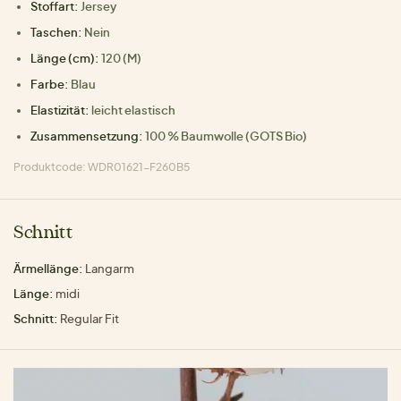
Stoffart:
Jersey
Taschen:
Nein
Länge (cm):
120 (M)
Farbe:
Blau
Elastizität:
leicht elastisch
Zusammensetzung:
100 % Baumwolle (GOTS Bio)
Produktcode: WDR01621-F260B5
Schnitt
Ärmellänge:
Langarm
Länge:
midi
Schnitt:
Regular Fit