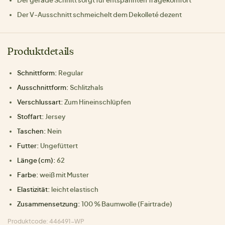
Der V-Ausschnitt schmeichelt dem Dekolleté dezent
Produktdetails
Schnittform:
Regular
Ausschnittform:
Schlitzhals
Verschlussart:
Zum Hineinschlüpfen
Stoffart:
Jersey
Taschen:
Nein
Futter:
Ungefüttert
Länge (cm):
62
Farbe:
weiß mit Muster
Elastizität:
leicht elastisch
Zusammensetzung:
100 % Baumwolle (Fairtrade)
Produktcode: 446491-WP