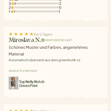
3
2
2
0
1
1
Vor 5 Tagen
Miroslava N.
VERIFIZIERTER KAUF
Schönes Muster und Farben, angenehmes
Material
Automatisch übersetzt aus dem greenbutik.cz
GEKAUFTES PRODUKT
Top Nelly Notch
Green Print