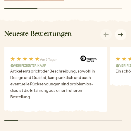
Neueste Bewertungen
Vor 9 Tagen
VERIFIZIERTER KAUF
VERIFI
Artikel entspricht der Beschreibung, sowohl in
Ein schö
Design und Qualität, kam pünktlich und auch
eventuelle Rücksendungen sind problemlos-
dies ist die Erfahrung aus einer früheren
Bestellung.