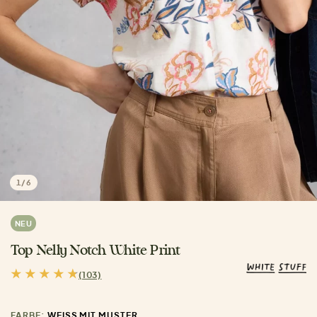
1
/
6
NEU
Top Nelly Notch White Print
(103)
FARBE:
WEISS MIT MUSTER