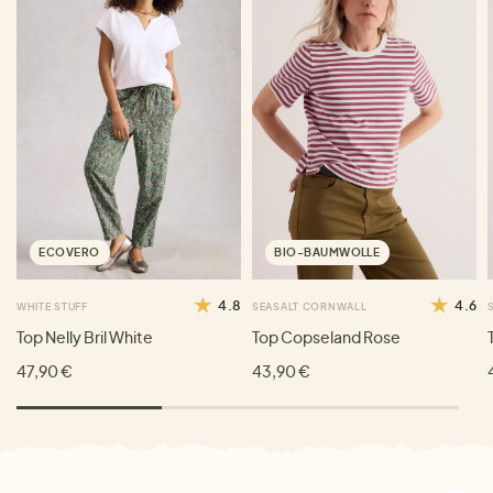
ECOVERO
BIO-BAUMWOLLE
4.8
4.6
WHITE STUFF
SEASALT CORNWALL
Top Nelly Bril White
Top Copseland Rose
47,90 €
43,90 €