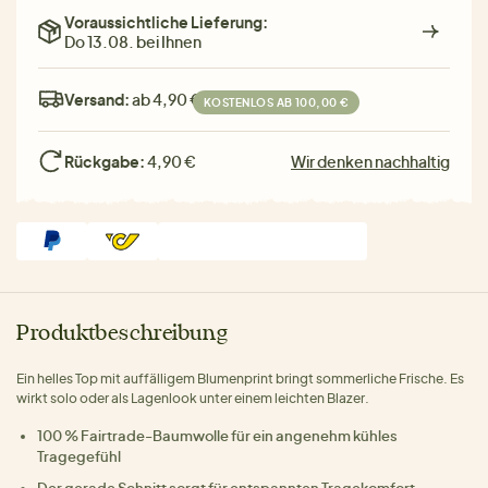
Voraussichtliche Lieferung:
Do 13.08. bei Ihnen
Versand:
ab 4,90 €
KOSTENLOS AB 100,00 €
Rückgabe:
4,90 €
Wir denken nachhaltig
Produktbeschreibung
Ein helles Top mit auffälligem Blumenprint bringt sommerliche Frische. Es
wirkt solo oder als Lagenlook unter einem leichten Blazer.
100 % Fairtrade-Baumwolle für ein angenehm kühles
Tragegefühl
Der gerade Schnitt sorgt für entspannten Tragekomfort