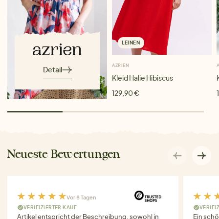
LEINEN
AZRIEN
Detail
Kleid Halie Hibiscus
129,90 €
Neueste Bewertungen
Vor 8 Tagen
VERIFIZIERTER KAUF
VERIFI
Artikel entspricht der Beschreibung, sowohl in
Ein schö