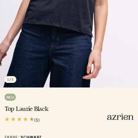
1
/
5
NEU
Top Laurie Black
(5)
FARBE:
SCHWARZ