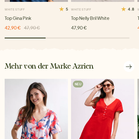
5
4.8
WHITE STUFF
WHITE STUFF
Top Gina Pink
Top Nelly Bril White
42,90 €
47,90 €
47,90 €
Mehr von der Marke Azrien
NEU