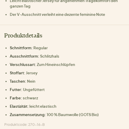
Leicht elastischer Jersey für angenehmen Tragekomfort den
ganzen Tag
Der V-Ausschnitt verleiht eine dezente feminine Note
Produktdetails
Schnittform:
Regular
Ausschnittform:
Schlitzhals
Verschlussart:
Zum Hineinschlüpfen
Stoffart:
Jersey
Taschen:
Nein
Futter:
Ungefüttert
Farbe:
schwarz
Elastizität:
leicht elastisch
Zusammensetzung:
100 % Baumwolle (GOTS Bio)
Produktcode: 270-16-B