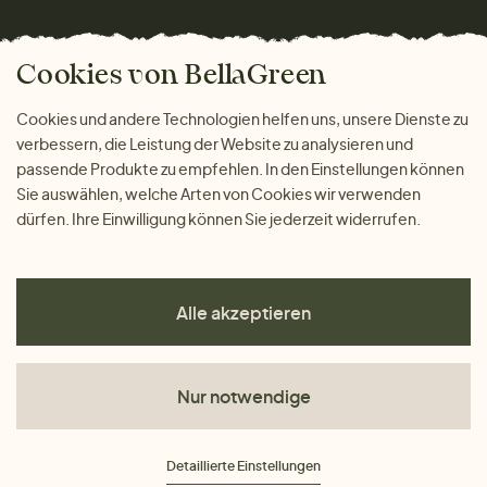
Wohnen
Versand und Zahlung
Bella Green Magazin
Geschenke
Cookies von BellaGreen
Warum bei uns einkaufen
ZAHLUNGSMÖGLICHKEITEN
Cookies und andere Technologien helfen uns, unsere Dienste zu
verbessern, die Leistung der Website zu analysieren und
passende Produkte zu empfehlen. In den Einstellungen können
Sie auswählen, welche Arten von Cookies wir verwenden
dürfen. Ihre Einwilligung können Sie jederzeit widerrufen.
Alle akzeptieren
Nur notwendige
AGB
Detaillierte Einstellungen
Datenschutz
Impressum
Cookies