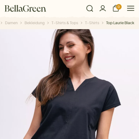
0
Damen
Bekleidung
T-Shirts & Tops
T-Shirts
Top Laurie Black