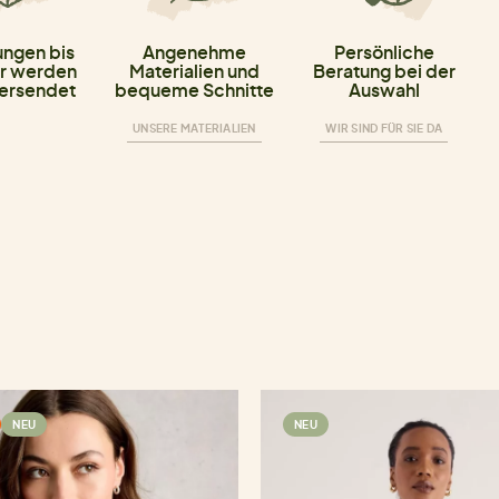
ungen bis
Angenehme
Persönliche
r werden
Materialien und
Beratung bei der
versendet
bequeme Schnitte
Auswahl
UNSERE MATERIALIEN
WIR SIND FÜR SIE DA
NEU
NEU