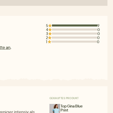
5
9
4
0
3
0
2
0
1
0
tte an
.
GEKAUFTES PRODUKT
Top Gina Blue
Print
eniger intensiv als