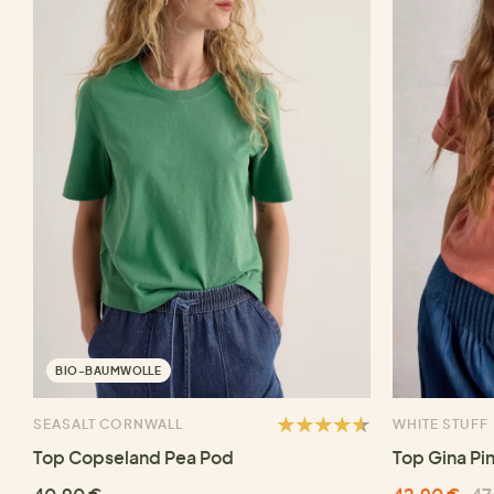
BIO-BAUMWOLLE
SEASALT CORNWALL
WHITE STUFF
Top Copseland Pea Pod
Top Gina Pi