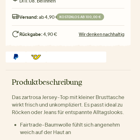
Di 11.08. bei Ihnen
Versand:
ab 4,90 €
KOSTENLOS AB 100,00 €
Rückgabe:
4,90 €
Wir denken nachhaltig
Produktbeschreibung
Das zartrosa Jersey-Top mit kleiner Brusttasche
wirkt frisch und unkompliziert. Es passt ideal zu
Röcken oder Jeans für entspannte Alltagslooks.
Fairtrade-Baumwolle fühlt sich angenehm
weich auf der Haut an