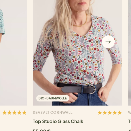
BIO-BAUMWOLLE
SEASALT CORNWALL
W
Top Studio Glass Chalk
T