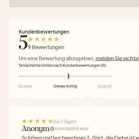
Kundenbewertungen
5
9 Bewertungen
Um eine Bewertung abzugeben,
melden Sie sich bi
Tatsächliche Größe nach Kundenbewertungen (9):
Zu klein
Genau richtig
Zu groß
Vor 7 Tagen
Anonym
VERIFIZIERTER KAUF
Schönes und hochwertiges T-Shirt, die Farbe ist w