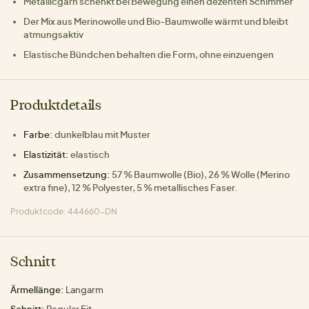
Metallicgarn schenkt bei Bewegung einen dezenten Schimmer
Der Mix aus Merinowolle und Bio-Baumwolle wärmt und bleibt
atmungsaktiv
Elastische Bündchen behalten die Form, ohne einzuengen
Produktdetails
Farbe:
dunkelblau mit Muster
Elastizität:
elastisch
Zusammensetzung:
57 % Baumwolle (Bio), 26 % Wolle (Merino
extra fine), 12 % Polyester, 5 % metallisches Faser.
Produktcode: 444660-DN
Schnitt
Ärmellänge:
Langarm
Schnitt:
Regular Fit