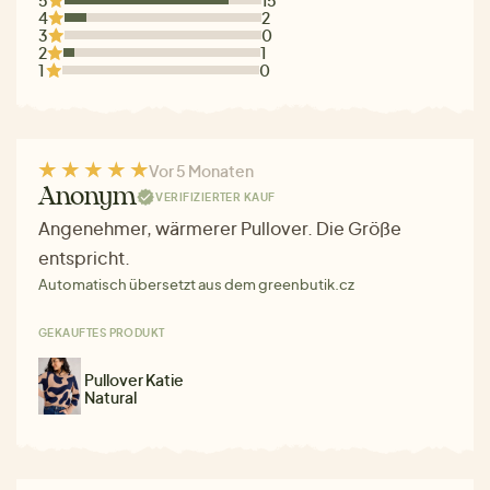
4
2
3
0
2
1
1
0
Vor 5 Monaten
Anonym
VERIFIZIERTER KAUF
Angenehmer, wärmerer Pullover. Die Größe
entspricht.
Automatisch übersetzt aus dem greenbutik.cz
GEKAUFTES PRODUKT
Pullover Katie
Natural