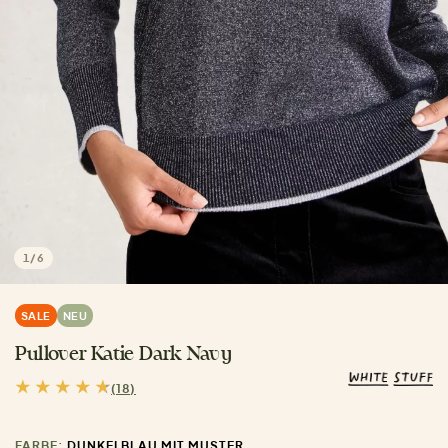
1
/
6
SALE
NEU
Pullover Katie Dark Navy
(18)
FARBE:
DUNKELBLAU MIT MUSTER