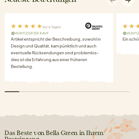
Vor 6 Tagen
VERIFIZIERTER KAUF
VERIFI
Artikel entspricht der Beschreibung, sowohl in
Ein schö
Design und Qualität, kam pünktlich und auch
eventuelle Rücksendungen sind problemlos-
dies ist die Erfahrung aus einer früheren
Bestellung.
Das Beste von Bella Green in Ihrem