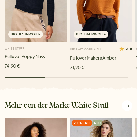
BIO-BAUMWOLLE
BIO-BAUMWOLLE
WHITE STUFF
4.8
SEASALT CORNWALL
Pullover Poppy Navy
Pullover Makers Amber
74,90 €
71,90 €
Mehr von der Marke White Stuff
20 % SALE
NEU