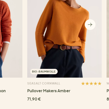
BIO-BAUMWOLLE
SEASALT CORNWALL
W
mon
Pullover Makers Amber
P
71,90 €
8