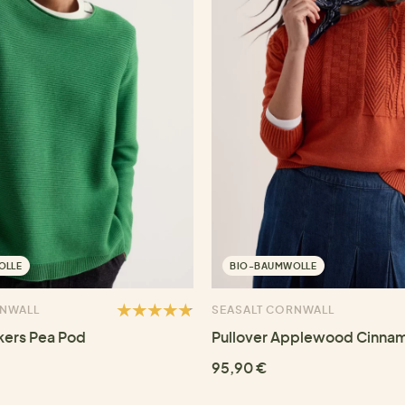
OLLE
BIO-BAUMWOLLE
RNWALL
SEASALT CORNWALL
kers Pea Pod
Pullover Applewood Cinna
95,90 €