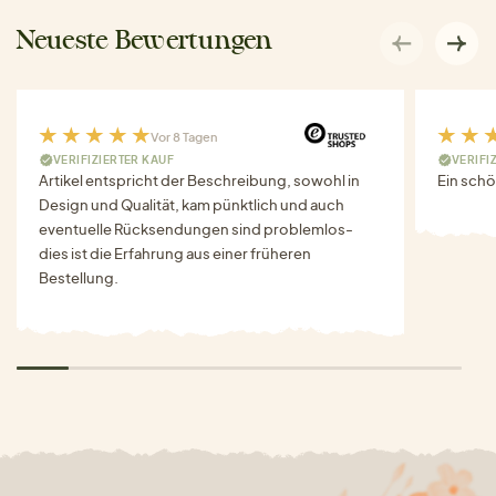
Neueste Bewertungen
Vor 8 Tagen
VERIFIZIERTER KAUF
VERIFI
Artikel entspricht der Beschreibung, sowohl in
Ein schö
Design und Qualität, kam pünktlich und auch
eventuelle Rücksendungen sind problemlos-
dies ist die Erfahrung aus einer früheren
Bestellung.