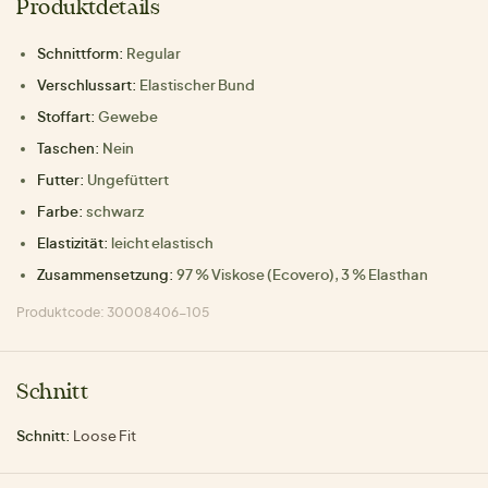
Produktdetails
Schnittform:
Regular
Verschlussart:
Elastischer Bund
Stoffart:
Gewebe
Taschen:
Nein
Futter:
Ungefüttert
Farbe:
schwarz
Elastizität:
leicht elastisch
Zusammensetzung:
97 % Viskose (Ecovero), 3 % Elasthan
Produktcode: 30008406-105
Schnitt
Schnitt:
Loose Fit