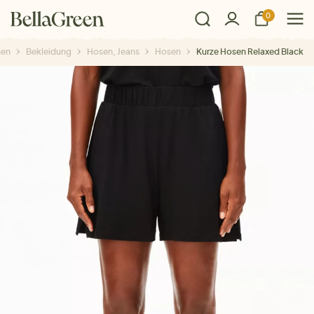
0
en
Bekleidung
Hosen, Jeans
Hosen
Kurze Hosen Relaxed Black