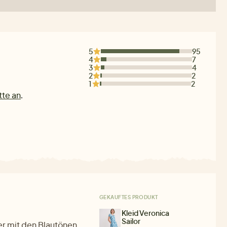
5
95
4
7
3
4
2
2
1
2
tte an
.
GEKAUFTES PRODUKT
Kleid Veronica
Sailor
ter mit den Blautönen