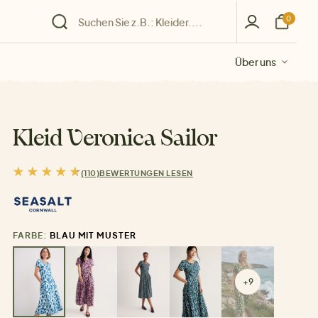
0
Über uns
Über uns
Über uns
Über uns
Über uns
Kleid Veronica Sailor
(110)
BEWERTUNGEN LESEN
FARBE:
BLAU MIT MUSTER
+9