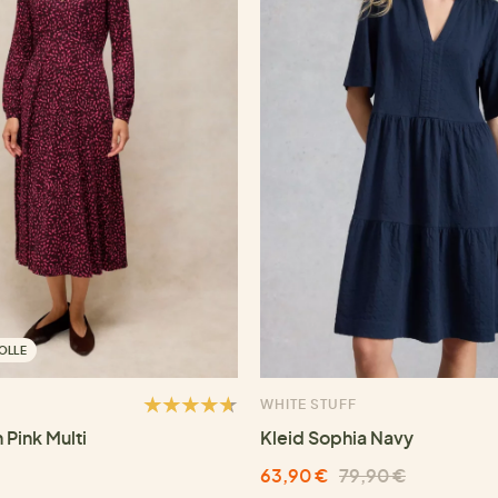
OLLE
WHITE STUFF
 Pink Multi
Kleid Sophia Navy
63,90 €
79,90 €