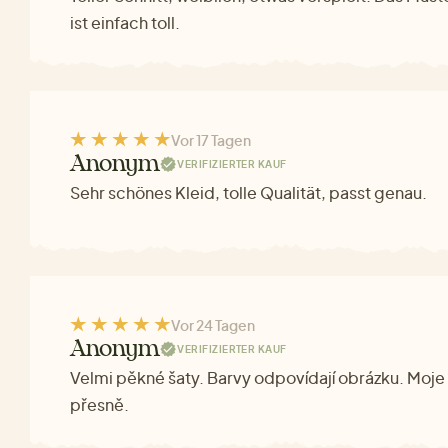
ist einfach toll.
Vor 17 Tagen
Anonym
VERIFIZIERTER KAUF
Sehr schönes Kleid, tolle Qualität, passt genau.
Vor 24 Tagen
Anonym
VERIFIZIERTER KAUF
Velmi pěkné šaty. Barvy odpovídají obrázku. Moje 
přesně.