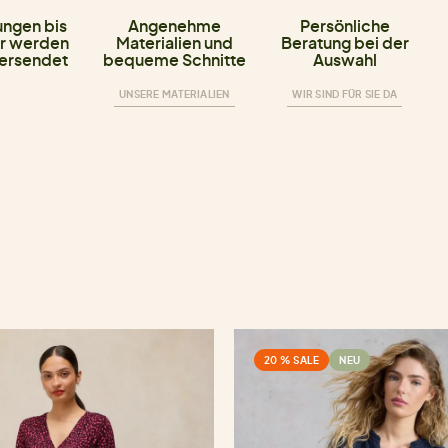
ungen bis
Angenehme
Persönliche
r werden
Materialien und
Beratung bei der
versendet
bequeme Schnitte
Auswahl
UNSERE MATERIALIEN
WIR SIND FÜR SIE DA
20 % SALE
NEU