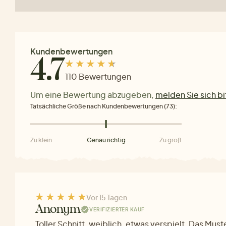
Kundenbewertungen
4.7
110 Bewertungen
Um eine Bewertung abzugeben,
melden Sie sich bi
Tatsächliche Größe nach Kundenbewertungen (73):
Zu klein
Genau richtig
Zu groß
Vor 15 Tagen
Anonym
VERIFIZIERTER KAUF
Toller Schnitt, weiblich, etwas verspielt. Das Mus