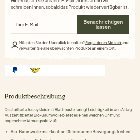
Hinterlassen Sie uns Ihre E-Mail-Adresse und wir
schreiben Ihnen, sobald das Produkt wieder verfügbar ist.
Benachrichtigen
lassen
Möchten Sie den Überblick behalten?
Registrieren Sie sich
und
verwalten Sie alle überwachten Produkte an einem Ort.
Produktbeschreibung
Das taillierte Jerseykleid mit Blattmuster bringt Leichtigkeit in den Alltag.
Aus zertifizierter Bio-Baumwolle bietet es einen weichen Griff und
angenehme Atmungsaktivität.
Bio-Baumwolle mit Elasthan für bequeme Bewegungsfreiheit.