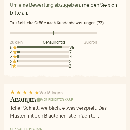
Um eine Bewertung abzugeben,
melden Sie sich
bitte an
.
Tatsächliche Größe nach Kundenbewertungen (73):
Zu klein
Genau richtig
Zu groß
5
95
4
7
3
4
2
2
1
2
Vor 16 Tagen
Anonym
VERIFIZIERTER KAUF
Toller Schnitt, weiblich, etwas verspielt. Das
Muster mit den Blautönen ist einfach toll.
GEKAUFTES PRODUKT