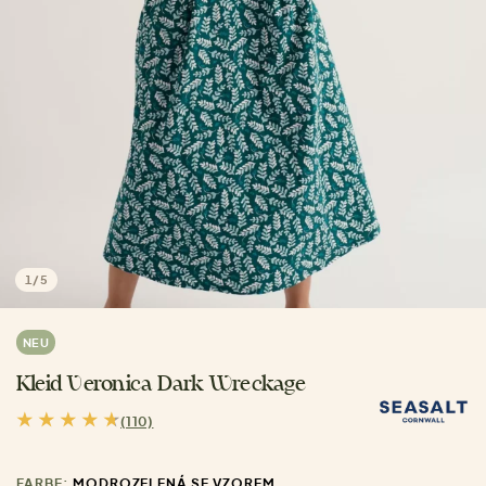
1
/
5
NEU
Kleid Veronica Dark Wreckage
(110)
FARBE:
MODROZELENÁ SE VZOREM