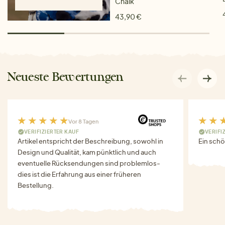
Chalk
43,90 €
Neueste Bewertungen
Vor 8 Tagen
VERIFIZIERTER KAUF
VERIFI
Artikel entspricht der Beschreibung, sowohl in
Ein schö
Design und Qualität, kam pünktlich und auch
eventuelle Rücksendungen sind problemlos-
dies ist die Erfahrung aus einer früheren
Bestellung.