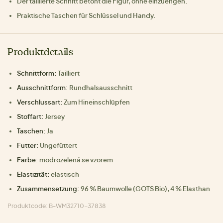
Der taillierte Schnitt betont die Figur, ohne einzuengen.
Praktische Taschen für Schlüssel und Handy.
Produktdetails
Schnittform:
Tailliert
Ausschnittform:
Rundhalsausschnitt
Verschlussart:
Zum Hineinschlüpfen
Stoffart:
Jersey
Taschen:
Ja
Futter:
Ungefüttert
Farbe:
modrozelená se vzorem
Elastizität:
elastisch
Zusammensetzung:
96 % Baumwolle (GOTS Bio), 4 % Elasthan
Produktcode: B-WM32710-37838