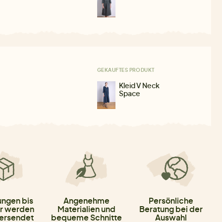
GEKAUFTES PRODUKT
Kleid V Neck
Space
ungen bis
Angenehme
Persönliche
r werden
Materialien und
Beratung bei der
versendet
bequeme Schnitte
Auswahl