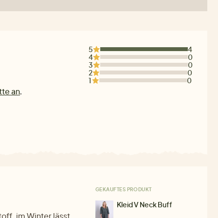
5
4
4
0
3
0
2
0
1
0
tte an
.
GEKAUFTES PRODUKT
Kleid V Neck Buff
ff, im Winter lässt