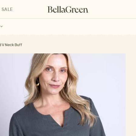
SALE
enke für Kinder
Geschenke für alle
Geschenkgutscheine
d V Neck Buff