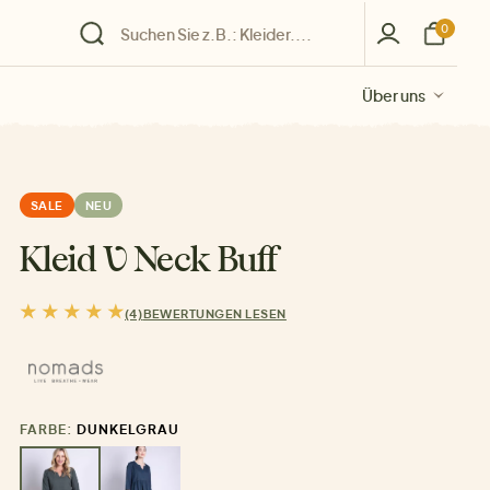
0
Über uns
Über uns
Über uns
Über uns
Über uns
SALE
NEU
Kleid V Neck Buff
(4)
BEWERTUNGEN LESEN
FARBE:
DUNKELGRAU