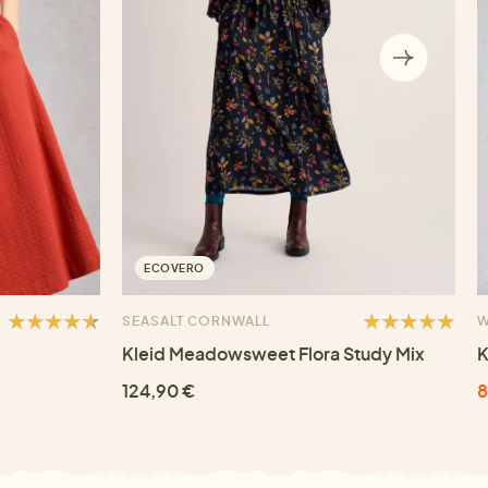
ECOVERO
SEASALT CORNWALL
W
Kleid Meadowsweet Flora Study Mix
K
124,90 €
8