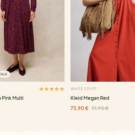
OLLE
WHITE STUFF
 Pink Multi
Kleid Megan Red
73,90 €
91,90 €