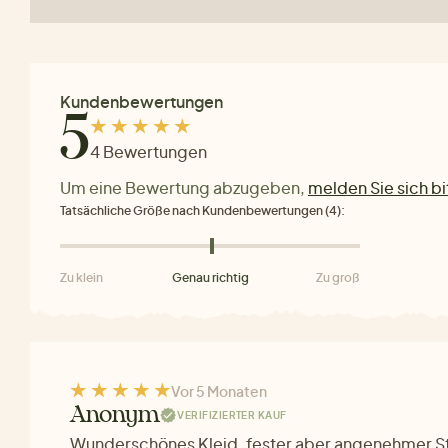
Kundenbewertungen
5
4 Bewertungen
Um eine Bewertung abzugeben,
melden Sie sich bi
Tatsächliche Größe nach Kundenbewertungen (4):
Zu klein
Genau richtig
Zu groß
Vor 5 Monaten
Anonym
VERIFIZIERTER KAUF
Wunderschönes Kleid, fester aber angenehmer Sto