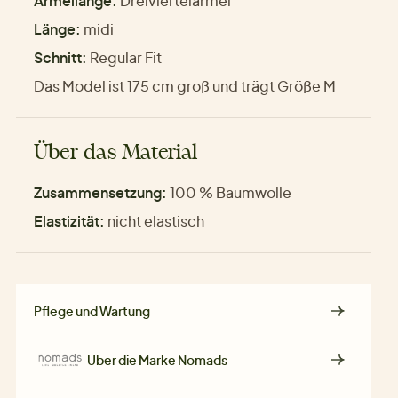
Ärmellänge:
Dreiviertelärmel
Länge:
midi
Schnitt:
Regular Fit
Das Model ist 175 cm groß und trägt Größe M
Über das Material
Zusammensetzung:
100 % Baumwolle
Elastizität:
nicht elastisch
Pflege und Wartung
Über die Marke
Nomads