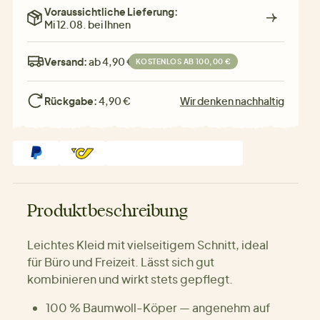
Voraussichtliche Lieferung:
Mi 12.08. bei Ihnen
Versand:
ab 4,90 €
KOSTENLOS AB 100,00 €
Rückgabe:
4,90 €
Wir denken nachhaltig
Produktbeschreibung
Leichtes Kleid mit vielseitigem Schnitt, ideal
für Büro und Freizeit. Lässt sich gut
kombinieren und wirkt stets gepflegt.
100 % Baumwoll-Köper — angenehm auf