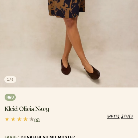
1
/
6
NEU
Kleid Olivia Navy
(6)
FARBE:
DUNKELBLAU MIT MUSTER