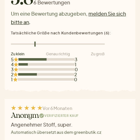
6 Bewertungen
Um eine Bewertung abzugeben,
melden Sie sich
bitte an
.
Tatsächliche Größe nach Kundenbewertungen (6):
Zu klein
Genau richtig
Zu groß
5
3
4
1
3
0
2
2
1
0
Vor 6 Monaten
Anonym
VERIFIZIERTER KAUF
Angenehmer Stoff, super.
Automatisch übersetzt aus dem greenbutik.cz