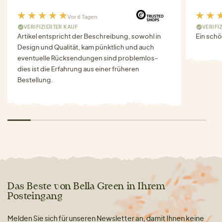
Vor 6 Tagen
VERIFIZIERTER KAUF
VERIFI
Artikel entspricht der Beschreibung, sowohl in
Ein schö
Design und Qualität, kam pünktlich und auch
eventuelle Rücksendungen sind problemlos-
dies ist die Erfahrung aus einer früheren
Bestellung.
Das Beste von Bella Green in Ihrem
Posteingang
Melden Sie sich für unseren Newsletter an, damit Ihnen keine