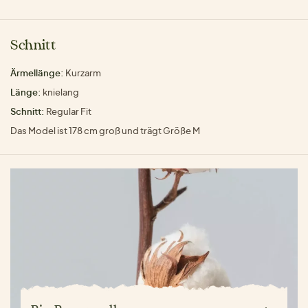
Schnitt
Ärmellänge:
Kurzarm
Länge:
knielang
Schnitt:
Regular Fit
Das Model ist 178 cm groß und trägt Größe M