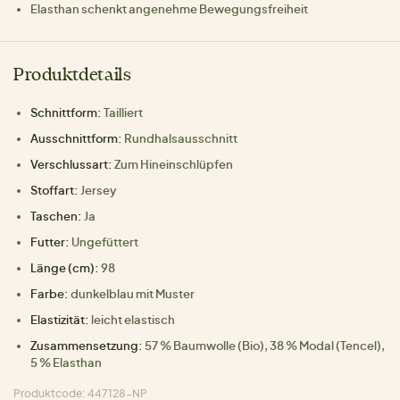
Elasthan schenkt angenehme Bewegungsfreiheit
Produktdetails
Schnittform:
Tailliert
Ausschnittform:
Rundhalsausschnitt
Verschlussart:
Zum Hineinschlüpfen
Stoffart:
Jersey
Taschen:
Ja
Futter:
Ungefüttert
Länge (cm):
98
Farbe:
dunkelblau mit Muster
Elastizität:
leicht elastisch
Zusammensetzung:
57 % Baumwolle (Bio), 38 % Modal (Tencel),
5 % Elasthan
Produktcode: 447128-NP