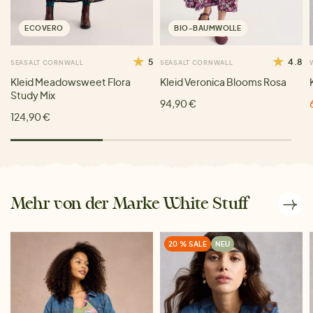
ECOVERO
BIO-BAUMWOLLE
5
4.8
SEASALT CORNWALL
SEASALT CORNWALL
Kleid Meadowsweet Flora
Kleid Veronica Blooms Rosa
Study Mix
94,90 €
124,90 €
Mehr von der Marke White Stuff
20 % SALE
NEU