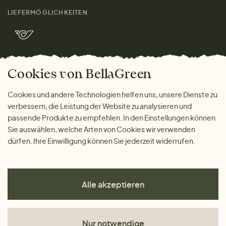
Größenratgeber
Kontakt
LIEFERMÖGLICHKEITEN
Herren
Rücksendung der Ware
Marken
Wohnen
Versand und Zahlung
Bella Green Magazin
Geschenke
Cookies von BellaGreen
Warum bei uns einkaufen
ZAHLUNGSMÖGLICHKEITEN
Cookies und andere Technologien helfen uns, unsere Dienste zu
verbessern, die Leistung der Website zu analysieren und
passende Produkte zu empfehlen. In den Einstellungen können
Sie auswählen, welche Arten von Cookies wir verwenden
dürfen. Ihre Einwilligung können Sie jederzeit widerrufen.
Alle akzeptieren
Nur notwendige