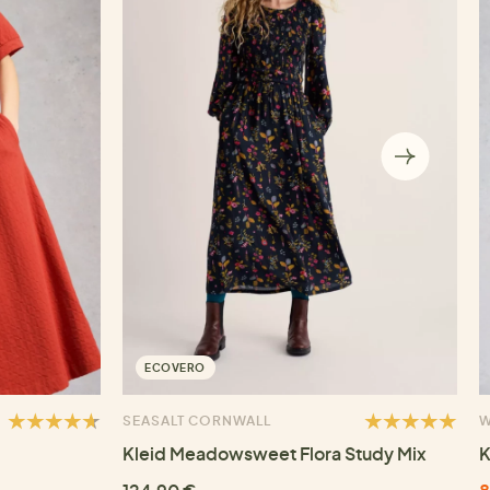
ECOVERO
SEASALT CORNWALL
W
Kleid Meadowsweet Flora Study Mix
K