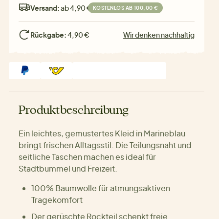
Versand:
ab 4,90 €
KOSTENLOS AB 100,00 €
Rückgabe:
4,90 €
Wir denken nachhaltig
Produktbeschreibung
Ein leichtes, gemustertes Kleid in Marineblau
bringt frischen Alltagsstil. Die Teilungsnaht und
seitliche Taschen machen es ideal für
Stadtbummel und Freizeit.
100% Baumwolle für atmungsaktiven
Tragekomfort
Der gerüschte Rockteil schenkt freie