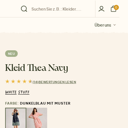
0
Über uns
Über uns
Über uns
Über uns
Über uns
NEU
Kleid Thea Navy
(14)
BEWERTUNGEN LESEN
FARBE:
DUNKELBLAU MIT MUSTER