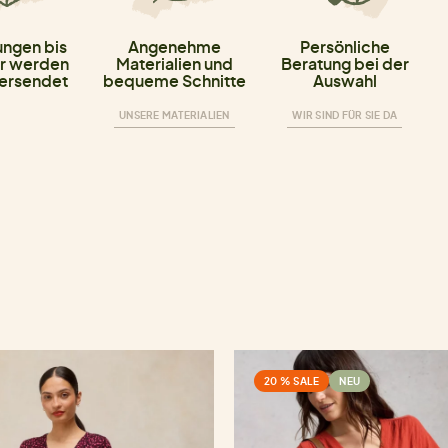
ungen bis
Angenehme
Persönliche
r werden
Materialien und
Beratung bei der
versendet
bequeme Schnitte
Auswahl
UNSERE MATERIALIEN
WIR SIND FÜR SIE DA
20 % SALE
NEU