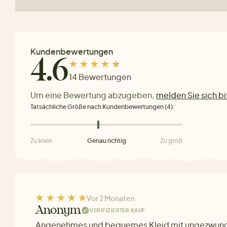
Kundenbewertungen
4.6
14 Bewertungen
Um eine Bewertung abzugeben,
melden Sie sich bi
Tatsächliche Größe nach Kundenbewertungen (4):
Zu klein
Genau richtig
Zu groß
Vor 2 Monaten
Anonym
VERIFIZIERTER KAUF
Angenehmes und bequemes Kleid mit ungezwung