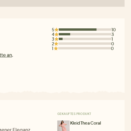
5
10
4
3
3
1
2
0
1
0
tte an
.
GEKAUFTES PRODUKT
Kleid Thea Coral
ener Eleganz,