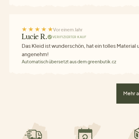
Vor einem Jahr
Lucie R.
VERIFIZIERTER KAUF
Das Kleid ist wunderschön, hat ein tolles Material 
angenehm!
Automatisch übersetzt aus dem greenbutik.cz
Mehr a