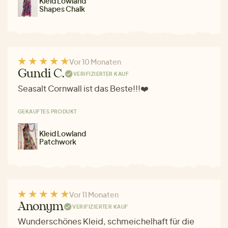
Kleid Lowland
Shapes Chalk
Vor 10 Monaten
Gundi C.
VERIFIZIERTER KAUF
Seasalt Cornwall ist das Beste!!!❤️
GEKAUFTES PRODUKT
Kleid Lowland
Patchwork
Vor 11 Monaten
Anonym
VERIFIZIERTER KAUF
Wunderschönes Kleid, schmeichelhaft für die