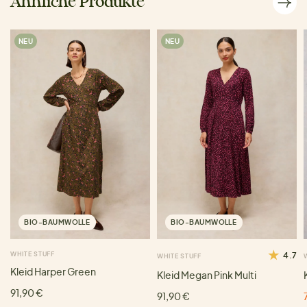
Ähnliche Produkte
NEU
NEU
BIO-BAUMWOLLE
BIO-BAUMWOLLE
WHITE STUFF
4.7
WHITE STUFF
Kleid Harper Green
Kleid Megan Pink Multi
91,90 €
91,90 €