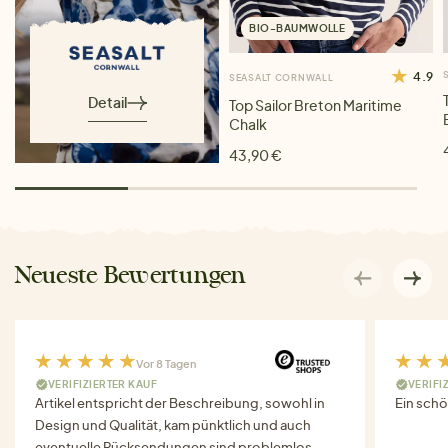
BIO-BAUMWOLLE
4.9
SEASALT CORNWALL
Detail
Top Sailor Breton Maritime
Chalk
43,90 €
Neueste Bewertungen
Vor 8 Tagen
VERIFIZIERTER KAUF
VERIFI
Artikel entspricht der Beschreibung, sowohl in
Ein schö
Design und Qualität, kam pünktlich und auch
eventuelle Rücksendungen sind problemlos-