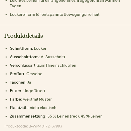
Leichtes Leinen für ein angenehmes Tragegefühl an warmen
Tagen
Lockere Form für entspannte Bewegungsfreiheit
Produktdetails
Schnittform:
Locker
Ausschnittform:
V-Ausschnitt
Verschlussart:
Zum Hineinschlüpfen
Stoffart:
Gewebe
Taschen:
Ja
Futter:
Ungefüttert
Farbe:
weiß mit Muster
Elastizität:
nicht elastisch
Zusammensetzung:
55 % Leinen (rec), 45 % Leinen
Produktcode: B-WM40172-37993