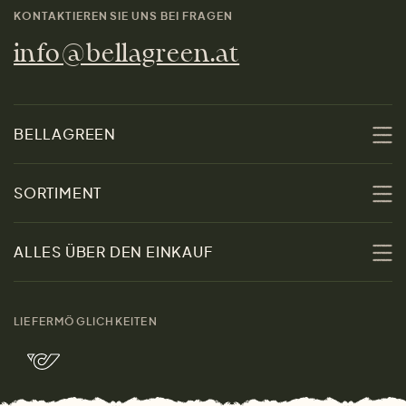
KONTAKTIEREN SIE UNS BEI FRAGEN
info@bellagreen.at
BELLAGREEN
Über uns
SORTIMENT
Nachhaltigkeit
Sale
ALLES ÜBER DEN EINKAUF
Materialien
Damen
Größenratgeber
Kontakt
LIEFERMÖGLICHKEITEN
Herren
Rücksendung der Ware
Marken
Wohnen
Versand und Zahlung
Bella Green Magazin