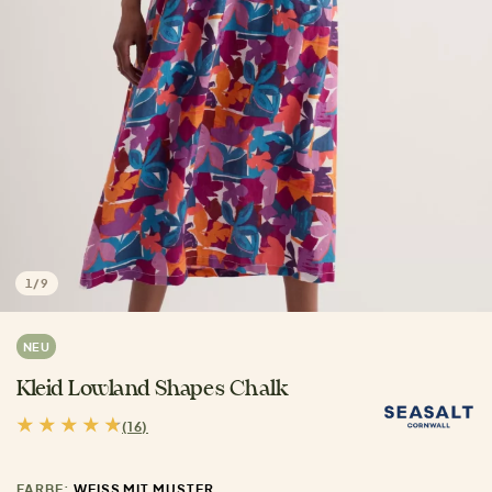
1
/
9
NEU
Kleid Lowland Shapes Chalk
(16)
FARBE:
WEISS MIT MUSTER