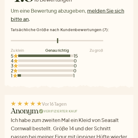
Um eine Bewertung abzugeben,
melden Sie sich
bitte an
.
Tatsächliche Größe nach Kundenbewertungen (7):
Zu klein
Genau richtig
Zu groß
5
15
4
0
3
0
2
0
1
1
Vor 16 Tagen
Anonym
VERIFIZIERTER KAUF
Ich habe zum zweiten Mal ein Kleid von Seasalt
Cornwall bestellt. Größe 14 und der Schnitt
passen bei meiner Figur mit üppiger Hüfte wieder