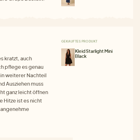
GEKAUFTES PRODUKT
Kleid Starlight Mini
Black
es kratzt, auch
ch pflege es genau
in weiterer Nachteil
 und Ausziehen muss
ht ganz leicht öffnen
 Hitze ist es nicht
ine angenehme