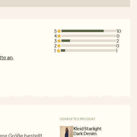
5
10
4
0
3
2
2
0
1
1
tte an
.
GEKAUFTES PRODUKT
Kleid Starlight
Dark Denim
ere Größe bestellt.