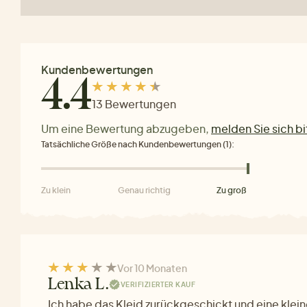
Kundenbewertungen
4.4
13 Bewertungen
Um eine Bewertung abzugeben,
melden Sie sich bi
Tatsächliche Größe nach Kundenbewertungen (1):
Zu klein
Genau richtig
Zu groß
Vor 10 Monaten
Lenka L.
VERIFIZIERTER KAUF
Ich habe das Kleid zurückgeschickt und eine klein